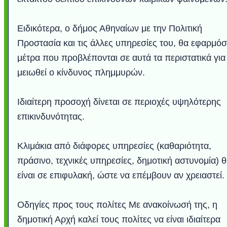
Ειδικότερα, ο δήμος Αθηναίων με την Πολιτική
Προστασία και τις άλλες υπηρεσίες του, θα εφαρμόσ
μέτρα που προβλέπονται σε αυτά τα περιστατικά για
μειωθεί ο κίνδυνος πλημμυρών.
Ιδιαίτερη προσοχή δίνεται σε περιοχές υψηλότερης
επικινδυνότητας.
Υποθαλάσσιο ποτ
Εντυπωσιακές φω
Μουσική από κιθάρ
Ο αέρας του μετρ
Η γάτα και το κο
Ταξίδι στο Duba
Συγκινητικό vide
Ο Κομήτης του 
Alesund: Μια π
Η νέα φωτογρα
Video: Εντυπ
Διεθνής Διαστ
Abbey, Ire
Ταϊτή
Σταθμός: Ο κόσμο
φωτίσει τη Γη πε
Νορβηγία που μοιά
Αθήνας από το Δ
λεοπάρδαλη αν
καταιγίδα απ
από καταρρ
στην Ανταρ
τα μαλλιά 
χορδέ
Κλιμάκια από διάφορες υπηρεσίες (καθαριότητα,
το παράθυρό μου
που κάνει το γ
μωρό μπαμπ
κι απ' το φε
παραμυθέ
πράσινο, τεχνικές υπηρεσίες, δημοτική αστυνομία) 
Interne
είναι σε επιφυλακή, ώστε να επέμβουν αν χρειαστεί.
Οδηγίες προς τους πολίτες Με ανακοίνωσή της, η
δημοτική Αρχή καλεί τους πολίτες να είναι ιδιαίτερα