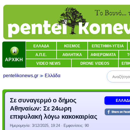
ΕΛΛΑΔΑ
ΚΟΣΜΟΣ
ΕΠΙΣΤΗΜΗ-ΥΓΕΙΑ
Α.Π.Ε.
ΑΘΛΗΤΙΚΑ
ΑΦΙΕΡΩΜΑΤΑ
Τ
ΑΡΧΙΚΗ
VIDEO NEWS
DRONE VIDEOS
ΕΠΙ
pentelikonews.gr
Ελλάδα
Σε συναγερμό ο δήμος
ΕΛΛΑΔ
Αθηναίων: Σε 24ωρη
επιφυλακή λόγω κακοκαιρίας
Ημερομηνία:
3/12/2025, 19:24
· Εμφανίσεις: 90