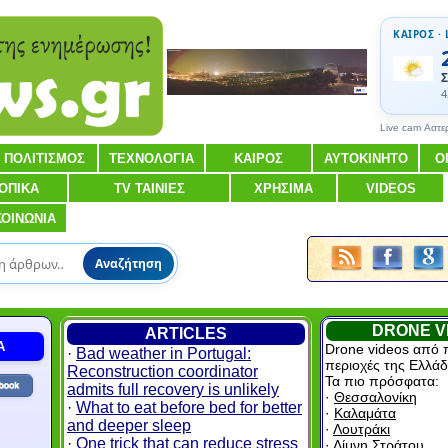
ΚΑΙΡΟΣ · 
Σ
4
Live cam Αστε
ΠΟΛΙΤΙΣΜΟΣ
ΤΕΧΝΟΛΟΓΙΑ
ΚΑΙΡΟΣ
ΑΥΤΟΚΙΝΗΤΟ
Ο
ΟΠΙΚΑ
TV ΤΑΙΝΙΕΣ
ΧΡΗΣΙΜΑ
VIDEOS
ΚΟΙΝΩΝΙΑ
Αναζήτηση
DRONE V
ARTICLES
Α
Drone videos από 
·
Bad weather in Portugal:
περιοχές της Ελλάδ
Reconstruction coordinator
Τα πιο πρόσφατα:
admits full recovery is unlikely
·
Θεσσαλονίκη
·
What to eat before bed for better
·
Καλαμάτα
and deeper sleep
·
Λουτράκι
·
One trick that can reduce stress
·
Λίμνη Στράτου