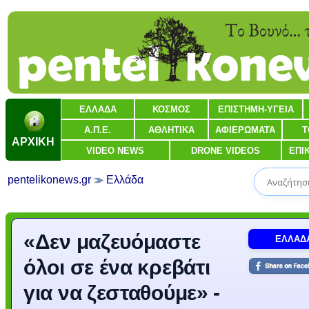
ΕΛΛΑΔΑ
ΚΟΣΜΟΣ
ΕΠΙΣΤΗΜΗ-ΥΓΕΙΑ
Α.Π.Ε.
ΑΘΛΗΤΙΚΑ
ΑΦΙΕΡΩΜΑΤΑ
Τ
ΑΡΧΙΚΗ
VIDEO NEWS
DRONE VIDEOS
ΕΠΙ
pentelikonews.gr
Ελλάδα
«Δεν μαζευόμαστε
ΕΛΛΑΔ
όλοι σε ένα κρεβάτι
για να ζεσταθούμε» -