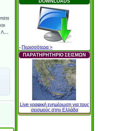
DOWNLOADS
 πάτε
και
ο Λ…
-
Περισσότερα >
ΠΑΡΑΤΗΡΗΤΗΡΙΟ ΣΕΙΣΜΩΝ
Live γραφική ενημέρωση για τους
σεισμούς στην Ελλάδα