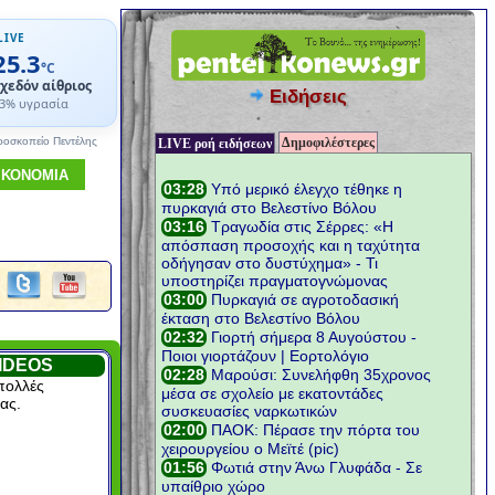
LIVE
25.3
°C
χεδόν αίθριος
Ειδήσεις
3% υγρασία
Δημοφιλέστερες
ροσκοπείο Πεντέλης
LIVE ροή ειδήσεων
ΙΚΟΝΟΜΙΑ
IDEOS
πολλές
ας.