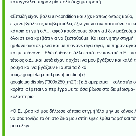
καταγγέλλει- πήραν μία πολύ άσχημα τροπή.
«Επειδή είχαν βάλει air-condition και είχε κάπως όντως κρύο,
είχανε βγάλει τις κουβερτούλες έξω για να σκεπαστούνε και κ
κάποια στιγμή ο Λ… αφού κρυώνουμε όλοι γιατί δεν μαζευόμ
όλοι σε ένα κρεβάτι για να ζεσταθούμε; Και εκείνη την στιγμή
ήρθανε όλοι σε μένα και με πιάνανε σιγά σιγά, με πήραν αγκα
και με πιάνανε…Εδώ ήρθαν οι άλλοι από τον καναπέ ο Ε…κα
τέτοιος ο Δ…και μετά είχαν αρχίσει να μου βγάζουν και καλά 
ρούχα και να βγάζουν κι αυτοί τα δικά
τους».googletag.cmd.push(function() {
googletag.display("300x250_m2"); }); Διαμέρισμα – κολαστήριο
κορίτσι φέρεται να περιέγραψε τα όσα βίωσε στο διαμέρισμα-
κολαστήριο.
«Ο Ε…βασικά μου δήλωσε κάποια στιγμή ‘έλα μην με κάνεις λ
να σου τονίζω το ότι στο δικό μου σπίτι έχεις έρθει τώρα’ και τέ
μου έλεγε.