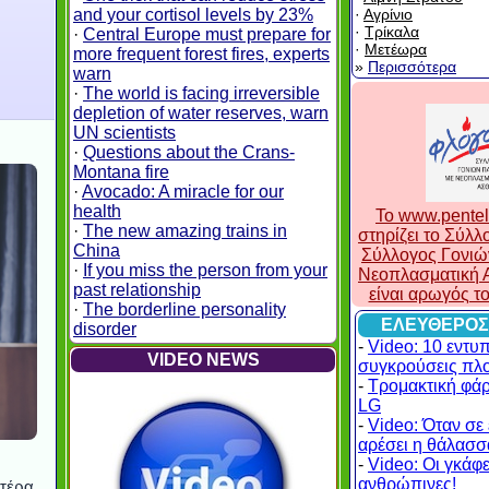
and your cortisol levels by 23%
·
Αγρίνιο
·
Τρίκαλα
·
Central Europe must prepare for
·
Μετέωρα
more frequent forest fires, experts
»
Περισσότερα
warn
·
The world is facing irreversible
depletion of water reserves, warn
UN scientists
·
Questions about the Crans-
Montana fire
·
Avocado: A miracle for our
health
To www.pentel
·
The new amazing trains in
στηρίζει το Σύλ
China
Σύλλογος Γονιώ
·
If you miss the person from your
Νεοπλασματική Α
past relationship
είναι αρωγός τ
·
The borderline personality
ΕΛΕΥΘΕΡΟΣ
disorder
-
Video: 10 εντυ
VIDEO NEWS
συγκρούσεις πλ
-
Τρομακτική φά
LG
-
Video: Όταν σε 
αρέσει η θάλασσα
-
Video: Οι γκάφες
ανθρώπινες!
υτέρα