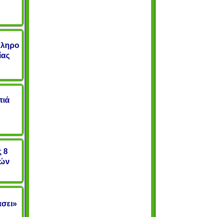
άληρο
ίας
τιά
 8
νών
άσει»