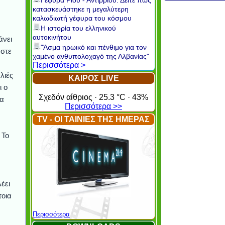
Γέφυρα Ρίου - Αντιρρίου: Δείτε πώς
κατασκευάστηκε η μεγαλύτερη
καλωδιωτή γέφυρα του κόσμου
Η ιστορία του ελληνικού
αυτοκινήτου
άνει
"Άσμα ηρωικό και πένθιμο για τον
αστε
χαμένο ανθυπολοχαγό της Αλβανίας"
Περισσότερα >
λιές
ΚΑΙΡΟΣ LIVE
ι ο
Σχεδόν αίθριος · 25.3 °C · 43%
τα
Περισσότερα >>
TV - ΟΙ ΤΑΙΝΙΕΣ ΤΗΣ ΗΜΕΡΑΣ
 Το
έει
τοια
Περισσότερα