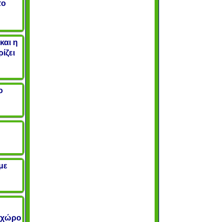
το
και η
ίζει
ο
με
ο χώρο