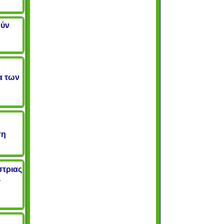
ούν
α των
ση
στριας
-