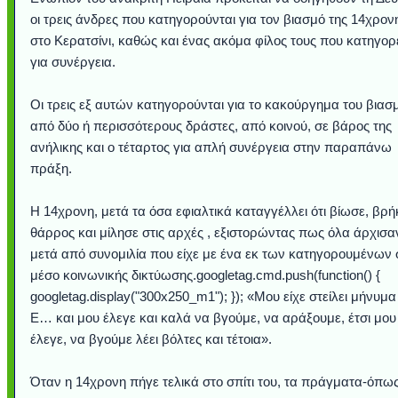
οι τρεις άνδρες που κατηγορούνται για τον βιασμό της 14χρον
στο Κερατσίνι, καθώς και ένας ακόμα φίλος τους που κατηγορε
για συνέργεια.
Οι τρεις εξ αυτών κατηγορούνται για το κακούργημα του βιασ
από δύο ή περισσότερους δράστες, από κοινού, σε βάρος της
ανήλικης και ο τέταρτος για απλή συνέργεια στην παραπάνω
πράξη.
Η 14χρονη, μετά τα όσα εφιαλτικά καταγγέλλει ότι βίωσε, βρή
θάρρος και μίλησε στις αρχές , εξιστορώντας πως όλα άρχισα
Υποθαλάσσιο ποτ
Εντυπωσιακές φω
Μουσική από κιθάρ
Ο αέρας του μετρ
Η γάτα και το κο
Ταξίδι στο Duba
Συγκινητικό vide
Ο Κομήτης του 
Alesund: Μια π
Η νέα φωτογρα
Video: Εντυπ
Διεθνής Διαστ
Abbey, Ire
Ταϊτή
Σταθμός: Ο κόσμο
φωτίσει τη Γη πε
Νορβηγία που μοιά
Αθήνας από το Δ
λεοπάρδαλη αν
καταιγίδα απ
από καταρρ
στην Ανταρ
τα μαλλιά 
χορδέ
μετά από συνομιλία που είχε με ένα εκ των κατηγορουμένων 
το παράθυρό μου
που κάνει το γ
μωρό μπαμπ
κι απ' το φε
παραμυθέ
μέσο κοινωνικής δικτύωσης.googletag.cmd.push(function() {
Interne
googletag.display("300x250_m1"); }); «Μου είχε στείλει μήνυμα
Ε… και μου έλεγε και καλά να βγούμε, να αράξουμε, έτσι μου
έλεγε, να βγούμε λέει βόλτες και τέτοια».
Όταν η 14χρονη πήγε τελικά στο σπίτι του, τα πράγματα-όπω