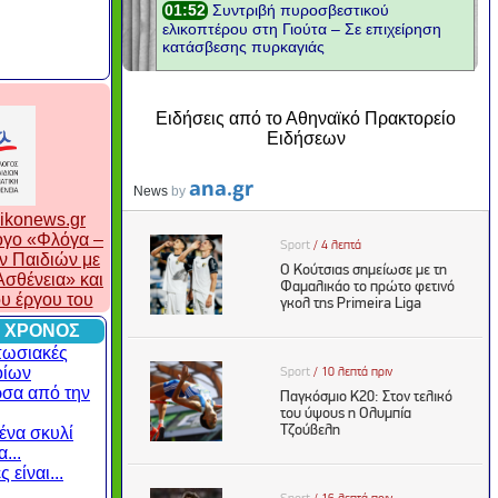
Ειδήσεις από το Αθηναϊκό Πρακτορείο
Ειδήσεων
ikonews.gr
λογο «Φλόγα –
ν Παιδιών με
σθένεια» και
ου έργου του
 ΧΡΟΝΟΣ
πωσιακές
οίων
ρσα από την
ένα σκυλί
...
 είναι...