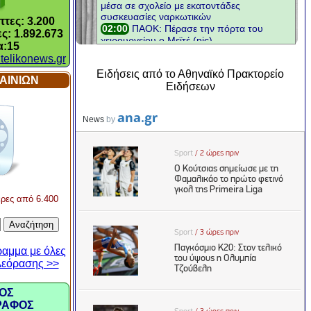
τες: 3.200
ς: 1.892.673
α:15
telikonews.gr
Ειδήσεις από το Αθηναϊκό Πρακτορείο
ΑΙΝΙΩΝ
Ειδήσεων
ρες από 6.400
αμμα με όλες
ηλεόρασης >>
ΟΣ
ΡΑΦΟΣ