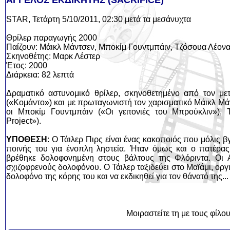
ΑΓΓΕΛΟΣ ΕΚΔΙΚΗΤΗΣ (SACRIFICE)
STAR, Τετάρτη 5/10/2011, 02:30 μετά τα μεσάνυχτα
Θρίλερ παραγωγής 2000
Παίζουν: Μάικλ Μάντσεν, Μποκίμ Γουντμπάιν, Τζόσουα Λέον
Σκηνοθέτης: Μαρκ Λέστερ
Έτος: 2000
Διάρκεια: 82 λεπτά
Δραματικό αστυνομικό θρίλερ, σκηνοθετημένο από τον με
(«Κομάντο») και με πρωταγωνιστή τον χαρισματικό Μάικλ Μά
οι Μποκίμ Γουντμπάιν («Οι γειτονιές του Μπρούκλιν»), 
Project»).
ΥΠΟΘΕΣΗ
: Ο Τάιλερ Πιρς είναι ένας κακοποιός που μόλις β
ποινής του για ένοπλη ληστεία. Ήταν όμως και ο πατέρας 
βρέθηκε δολοφονημένη στους βάλτους της Φλόριντα. Οι 
σχιζοφρενούς δολοφόνου. Ο Τάιλερ ταξιδεύει στο Μαϊάμι, οργ
δολοφόνο της κόρης του και να εκδικηθεί για τον θάνατό της...
Μοιραστείτε τη με τους φίλο