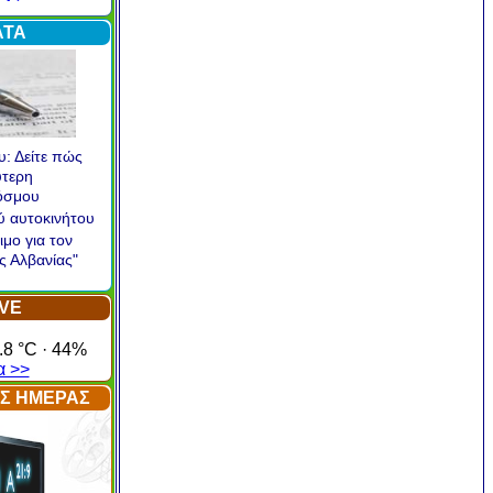
α >
ΑΤΑ
υ: Δείτε πώς
ύτερη
όσμου
ού αυτοκινήτου
ιμο για τον
ς Αλβανίας"
IVE
.8 °C · 44%
α >>
ΤΗΣ ΗΜΕΡΑΣ