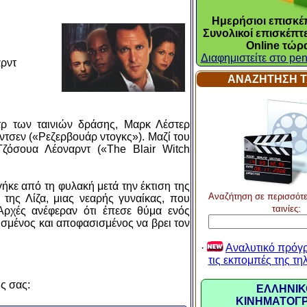
Ημερήσιοι επισκέπ
Συνολικοί επισκέπτε
Online τώρ
Διαφημιστείτε στο pen
αρντ
ΑΝΑΖΗΤΗΣΗ Τ
τρ των ταινιών δράσης, Μαρκ Λέστερ
ντσεν («Ρεζερβουάρ ντογκς»). Μαζί του
Τζόσουα Λέοναρντ («The Blair Witch
γήκε από τη φυλακή μετά την έκτιση της
Αναζήτηση σε περισσότε
της Λίζα, μιας νεαρής γυναίκας, που
ταινίες:
Αρχές ανέφεραν ότι έπεσε θύμα ενός
ισμένος και αποφασισμένος να βρει τον
·
Αναλυτικό πρόγρ
τις εκπομπές της τ
υς σας:
ΕΛΛΗΝΙΚ
ΚΙΝΗΜΑΤΟΓ