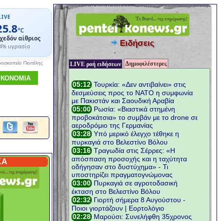
LIVE
25.8
°C
χεδόν αίθριος
Ειδήσεις
4% υγρασία
Δημοφιλέστερες
ροσκοπείο Πεντέλης
LIVE ροή ειδήσεων
ΙΚΟΝΟΜΙΑ
ΚΑ