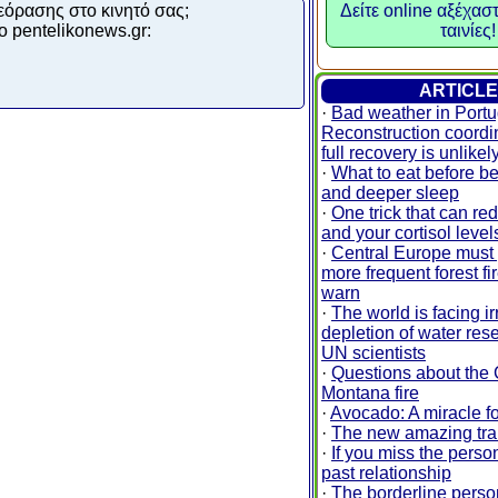
εόρασης στο κινητό σας;
Δείτε online αξέχασ
ο pentelikonews.gr:
ταινίες!
ARTICL
·
Bad weather in Portu
Reconstruction coordi
full recovery is unlikel
·
What to eat before be
and deeper sleep
·
One trick that can re
and your cortisol leve
·
Central Europe must 
more frequent forest fi
warn
·
The world is facing ir
depletion of water res
UN scientists
·
Questions about the 
Montana fire
·
Avocado: A miracle fo
·
The new amazing tra
·
If you miss the perso
past relationship
·
The borderline person