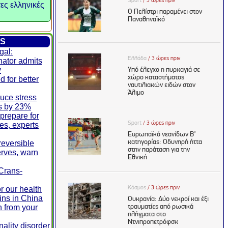
τες ελληνικές
ES
gal:
nator admits
y
d for better
duce stress
ls by 23%
prepare for
res, experts
reversible
erves, warn
Crans-
r our health
ins in China
n from your
ality disorder