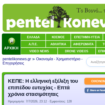
ΕΛΛΑΔΑ
ΚΟΣΜΟΣ
ΕΠΙΣΤΗΜΗ-ΥΓΕΙΑ
Α.Π.Ε.
ΑΘΛΗΤΙΚΑ
ΑΦΙΕΡΩΜΑΤΑ
Τ
ΑΡΧΙΚΗ
VIDEO NEWS
DRONE VIDEOS
ΕΠΙ
pentelikonews.gr
Οικονομία - Χρηματιστήριο -
Επιχειρήσεις
ΚΕΠΕ: Η ελληνική εξέλιξη του
ΟΙΚΟΝΟΜ
επιπέδου ευτυχίας - Επτά
χρόνια στασιμότητας
Ημερομηνία:
7/7/2026, 23:12
· Εμφανίσεις: 128