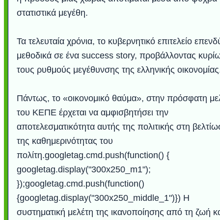
στατιστικά μεγέθη.
Τα τελευταία χρόνια, το κυβερνητικό επιτελείο επενδ
μεθοδικά σε ένα success story, προβάλλοντας κυρί
τους ρυθμούς μεγέθυνσης της ελληνικής οικονομίας
Πάντως, το «οικονομικό θαύμα», στην πρόσφατη με
του ΚΕΠΕ έρχεται να αμφισβητήσει την
αποτελεσματικότητα αυτής της πολιτικής στη βελτί
Υποθαλάσσιο ποτ
Εντυπωσιακές φω
Μουσική από κιθάρ
Ο αέρας του μετρ
Η γάτα και το κο
Ταξίδι στο Duba
Συγκινητικό vide
Ο Κομήτης του 
Alesund: Μια π
Η νέα φωτογρα
Video: Εντυπ
Διεθνής Διαστ
Abbey, Ire
Ταϊτή
Σταθμός: Ο κόσμο
φωτίσει τη Γη πε
Νορβηγία που μοιά
Αθήνας από το Δ
λεοπάρδαλη αν
καταιγίδα απ
από καταρρ
στην Ανταρ
τα μαλλιά 
χορδέ
της καθημερινότητας του
το παράθυρό μου
που κάνει το γ
μωρό μπαμπ
κι απ' το φε
παραμυθέ
πολίτη.googletag.cmd.push(function() {
Interne
googletag.display("300x250_m1");
});googletag.cmd.push(function()
{googletag.display("300x250_middle_1")}) Η
συστηματική μελέτη της ικανοποίησης από τη ζωή κ