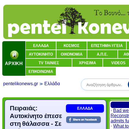
ΕΛΛΑΔΑ
ΚΟΣΜΟΣ
ΕΠΙΣΤΗΜΗ-ΥΓΕΙΑ
ΑΥΤΟΚΙΝΗΤΟ
ΟΙΚΟΝΟΜΙΑ
Α.Π.Ε.
ΑΘ
ΑΡΧΙΚΗ
TV ΤΑΙΝΙΕΣ
ΧΡΗΣΙΜΑ
VIDEOS
ΕΠΙΚΟΙΝΩΝΙΑ
pentelikonews.gr
Ελλάδα
Πειραιάς:
ΕΛΛΑΔΑ
·
Bad wea
Αυτοκίνητο έπεσε
Reconstr
admits fu
στη θάλασσα - Σε
·
What to