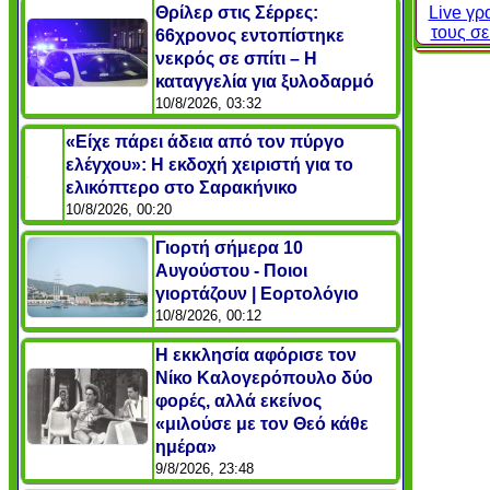
Θρίλερ στις Σέρρες:
Live γρ
τους σ
66χρονος εντοπίστηκε
νεκρός σε σπίτι – Η
καταγγελία για ξυλοδαρμό
10/8/2026, 03:32
«Είχε πάρει άδεια από τον πύργο
ελέγχου»: Η εκδοχή χειριστή για το
ελικόπτερο στο Σαρακήνικο
10/8/2026, 00:20
Γιορτή σήμερα 10
Αυγούστου - Ποιοι
γιορτάζουν | Εορτολόγιο
10/8/2026, 00:12
Η εκκλησία αφόρισε τον
Νίκο Καλογερόπουλο δύο
φορές, αλλά εκείνος
«μιλούσε με τον Θεό κάθε
ημέρα»
9/8/2026, 23:48