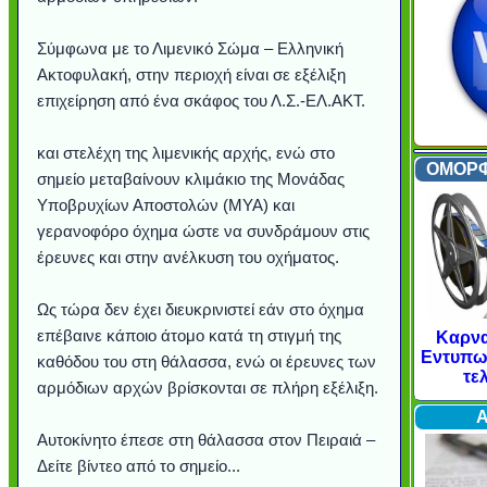
Σύμφωνα με το Λιμενικό Σώμα – Ελληνική
Ακτοφυλακή, στην περιοχή είναι σε εξέλιξη
επιχείρηση από ένα σκάφος του Λ.Σ.-ΕΛ.ΑΚΤ.
και στελέχη της λιμενικής αρχής, ενώ στο
ΟΜΟΡΦ
σημείο μεταβαίνουν κλιμάκιο της Μονάδας
Υποβρυχίων Αποστολών (ΜΥΑ) και
γερανοφόρο όχημα ώστε να συνδράμουν στις
έρευνες και στην ανέλκυση του οχήματος.
Ως τώρα δεν έχει διευκρινιστεί εάν στο όχημα
επέβαινε κάποιο άτομο κατά τη στιγμή της
Υποθαλάσσιο ποτάμι πάγου
Εντυπωσιακές φωτογραφίες
Μουσική από κιθάρα... με 27
Ο αέρας του μετρό φυσούσε
Η γάτα και το κοτοπουλάκι
Ταξίδι στο Dubai (video)
Συγκινητικό video: Όταν η
Ο Κομήτης του Αιώνα θα
Alesund: Μια πόλη στη
Η νέα φωτογραφία της
Video: Εντυπωσιακή
Διεθνής Διαστημικός
Abbey, Ireland
Ταϊτή
Καρνα
Acro
Σταθμός: Ο κόσμος έξω από
φωτίσει τη Γη περισσότερο
Νορβηγία που μοιάζει με...
Αθήνας από το Διάστημα,
λεοπάρδαλη ανακάλυψε
καταιγίδα από ψηλά
από καταρράκτες
στην Ανταρκτική
τα μαλλιά της
χορδές
Εντυπωσ
καθόδου του στη θάλασσα, ενώ οι έρευνες των
το παράθυρό μου (video)
που κάνει το γύρο του
μωρό μπαμπουίνο
κι απ' το φεγγάρι!
παραμυθένια
τε
αρμόδιων αρχών βρίσκονται σε πλήρη εξέλιξη.
Internet
Π
Αυτοκίνητο έπεσε στη θάλασσα στον Πειραιά –
Δείτε βίντεο από το σημείο...