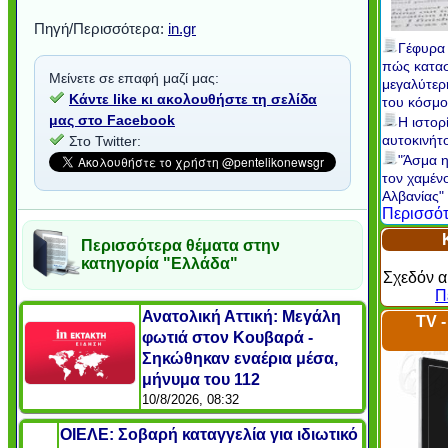
Πηγή/Περισσότερα:
in.gr
Γέφυρα 
πώς κατα
Μείνετε σε επαφή μαζί μας:
μεγαλύτερ
Κάντε like κι ακολουθήστε τη σελίδα
του κόσμ
μας στο Facebook
Η ιστορ
αυτοκινήτ
Στο Twitter:
"Άσμα η
τον χαμέν
Αλβανίας"
Περισσότ
Περισσότερα θέματα στην
κατηγορία "Ελλάδα"
Σχεδόν α
Π
Ανατολική Αττική: Μεγάλη
TV 
φωτιά στον Κουβαρά -
Σηκώθηκαν εναέρια μέσα,
μήνυμα του 112
10/8/2026, 08:32
ΟΙΕΛΕ: Σοβαρή καταγγελία για ιδιωτικό