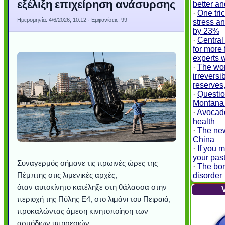
εξέλιξη επιχείρηση ανάσυρσης
better a
·
One tri
Ημερομηνία:
4/6/2026, 10:12
· Εμφανίσεις: 99
stress an
by 23%
·
Central
for more 
experts 
·
The wor
irreversi
reserves
·
Questio
Montana 
·
Avocado
health
·
The new
China
·
If you 
your past
Συναγερμός σήμανε τις πρωινές ώρες της
·
The bor
Πέμπτης στις λιμενικές αρχές,
disorder
όταν αυτοκίνητο κατέληξε στη θάλασσα στην
περιοχή της Πύλης Ε4, στο λιμάνι του Πειραιά,
προκαλώντας άμεση κινητοποίηση των
αρμόδιων υπηρεσιών.