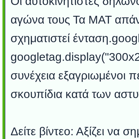
Οι αυτοκινητιστές δηλών
αγώνα τους Τα ΜΑΤ απάν
σχηματιστεί ένταση.googl
googletag.display("300x2
συνέχεια εξαγριωμένοι π
σκουπίδια κατά των αστ
Δείτε βίντεο: Αξίζει να σ