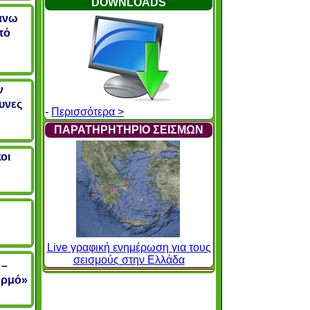
DOWNLOADS
Πάνω
πό
ν
υνες
-
Περισσότερα >
ΠΑΡΑΤΗΡΗΤΗΡΙΟ ΣΕΙΣΜΩΝ
οι
Live γραφική ενημέρωση για τους
σεισμούς στην Ελλάδα
 –
ερμό»