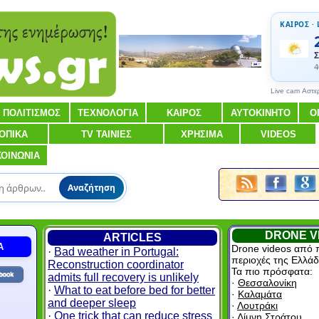
ΚΑΙΡΟΣ · 
Σ
4
Live cam Αστε
ΠΟΛΙΤΙΣΜΟΣ
ΤΕΧΝΟΛΟΓΙΑ
ΚΑΙΡΟΣ
ΑΥΤΟΚΙΝΗΤΟ
Ο
ΟΠΙΚΑ
TV ΤΑΙΝΙΕΣ
ΧΡΗΣΙΜΑ
VIDEOS
ΚΟΙΝΩΝΙΑ
Αναζήτηση
DRONE V
ARTICLES
Α
Drone videos από 
·
Bad weather in Portugal:
περιοχές της Ελλάδ
Reconstruction coordinator
Τα πιο πρόσφατα:
admits full recovery is unlikely
·
Θεσσαλονίκη
·
What to eat before bed for better
·
Καλαμάτα
and deeper sleep
·
Λουτράκι
·
One trick that can reduce stress
·
Λίμνη Στράτου