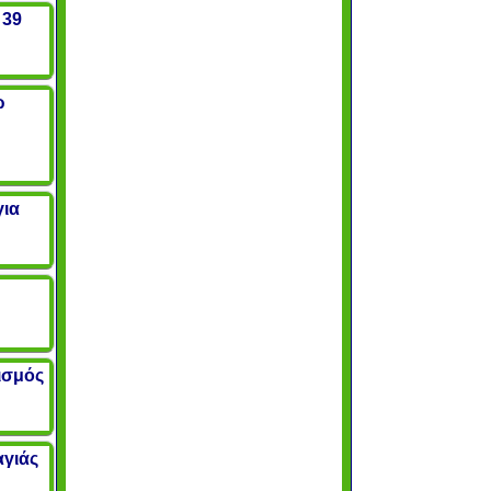
 39
ω
για
ισμός
αγιάς