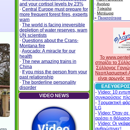
and your cortisol levels by 23%
·
Αγρίνιο
·
Τρίκαλα
·
Central Europe must prepare for
·
Μετέωρα
more frequent forest fires, experts
»
Περισσότερα
warn
·
The world is facing irreversible
depletion of water reserves, warn
UN scientists
·
Questions about the Crans-
Montana fire
·
Avocado: A miracle for our
health
To www.pentel
·
The new amazing trains in
στηρίζει το Σύλ
China
Σύλλογος Γονιώ
·
If you miss the person from your
Νεοπλασματική Α
past relationship
είναι αρωγός τ
·
The borderline personality
ΕΛΕΥΘΕΡΟΣ
disorder
-
Video: 10 εντυ
VIDEO NEWS
συγκρούσεις πλ
-
Τρομακτική φά
LG
-
Video: Όταν σε 
αρέσει η θάλασσα
-
Video: Οι γκάφες
ανθρώπινες!
 στη