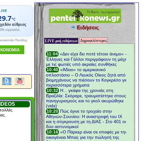
LIVE
29.7
°C
χεδόν αίθριος
Ειδήσεις
0% υγρασία
Δημοφιλέστερες
ροσκοπείο Πεντέλης
LIVE ροή ειδήσεων
ΙΚΟΝΟΜΙΑ
IDEOS
πολλές
ας.