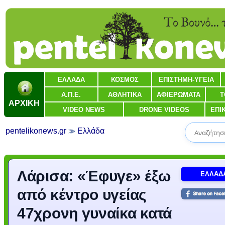
ΕΛΛΑΔΑ
ΚΟΣΜΟΣ
ΕΠΙΣΤΗΜΗ-ΥΓΕΙΑ
Α.Π.Ε.
ΑΘΛΗΤΙΚΑ
ΑΦΙΕΡΩΜΑΤΑ
Τ
ΑΡΧΙΚΗ
VIDEO NEWS
DRONE VIDEOS
ΕΠΙ
pentelikonews.gr
Ελλάδα
Λάρισα: «Έφυγε» έξω
ΕΛΛΑΔ
από κέντρο υγείας
47χρονη γυναίκα κατά