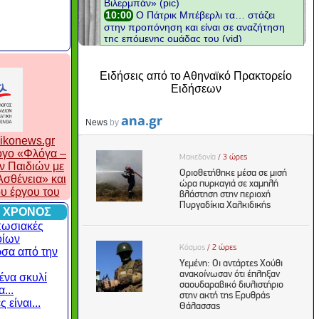
Ειδήσεις από το Αθηναϊκό Πρακτορείο
Ειδήσεων
ikonews.gr
λογο «Φλόγα –
ν Παιδιών με
σθένεια» και
ου έργου του
 ΧΡΟΝΟΣ
πωσιακές
οίων
ρσα από την
ένα σκυλί
...
 είναι...