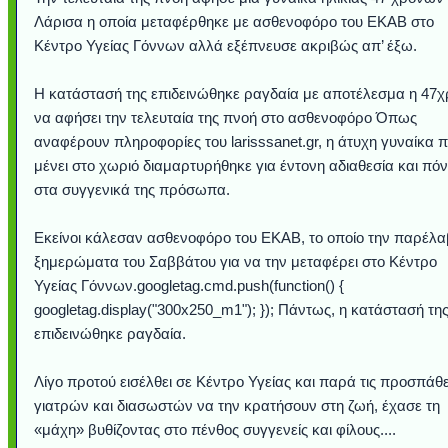
Λάρισα η οποία μεταφέρθηκε με ασθενοφόρο του ΕΚΑΒ στο
Κέντρο Υγείας Γόννων αλλά εξέπνευσε ακριβώς απ’ έξω.
Η κατάστασή της επιδεινώθηκε ραγδαία με αποτέλεσμα η 47
να αφήσει την τελευταία της πνοή στο ασθενοφόρο Όπως
αναφέρουν πληροφορίες του larisssanet.gr, η άτυχη γυναίκα 
μένει στο χωριό διαμαρτυρήθηκε για έντονη αδιαθεσία και πό
στα συγγενικά της πρόσωπα.
Εκείνοι κάλεσαν ασθενοφόρο του ΕΚΑΒ, το οποίο την παρέλα
ξημερώματα του Σαββάτου για να την μεταφέρει στο Κέντρο
Υποθαλάσσιο ποτ
Εντυπωσιακές φω
Μουσική από κιθάρ
Ο αέρας του μετρ
Η γάτα και το κο
Ταξίδι στο Duba
Συγκινητικό vide
Ο Κομήτης του 
Alesund: Μια π
Η νέα φωτογρα
Video: Εντυπ
Διεθνής Διαστ
Abbey, Ire
Ταϊτή
Σταθμός: Ο κόσμο
φωτίσει τη Γη πε
Νορβηγία που μοιά
Αθήνας από το Δ
λεοπάρδαλη αν
καταιγίδα απ
από καταρρ
στην Ανταρ
τα μαλλιά 
χορδέ
Υγείας Γόννων.googletag.cmd.push(function() {
το παράθυρό μου
που κάνει το γ
μωρό μπαμπ
κι απ' το φε
παραμυθέ
googletag.display("300x250_m1"); }); Πάντως, η κατάστασή τη
Interne
επιδεινώθηκε ραγδαία.
Λίγο προτού εισέλθει σε Κέντρο Υγείας και παρά τις προσπάθε
γιατρών και διασωστών να την κρατήσουν στη ζωή, έχασε τη
«μάχη» βυθίζοντας στο πένθος συγγενείς και φίλους....