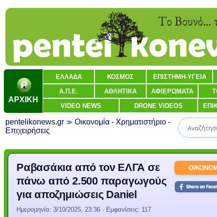
ΕΛΛΑΔΑ
ΚΟΣΜΟΣ
ΕΠΙΣΤΗΜΗ-ΥΓΕΙΑ
Α.Π.Ε.
ΑΘΛΗΤΙΚΑ
ΑΦΙΕΡΩΜΑΤΑ
Τ
ΑΡΧΙΚΗ
VIDEO NEWS
DRONE VIDEOS
ΕΠΙ
pentelikonews.gr
Οικονομία - Χρηματιστήριο -
Επιχειρήσεις
Ραβασάκια από τον ΕΛΓΑ σε
ΟΙΚΟΝΟΜ
πάνω από 2.500 παραγωγούς
για αποζημιώσεις Daniel
Ημερομηνία:
3/10/2025, 23:36
· Εμφανίσεις: 117