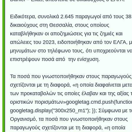
Ειδικότερα, συνολικά 2.645 παραγωγοί από τους 38
δικαιούχους στη Θεσσαλία, στους οποίους
καταβλήθηκαν οι αποζημιώσεις για τις ζημιές και
απώλειες του 2023, ειδοποιήθηκαν από τον ΕΛΓΑ, 
μηνυμάτων στο τηλέφωνο τους, ότι υποχρεούνται ν
επιστρέψουν ποσά από την ενίσχυση.
Τα ποσά που γνωστοποιήθηκαν στους παραγωγούς
Υποθαλάσσιο ποτ
Εντυπωσιακές φω
Μουσική από κιθάρ
Η γάτα και το κο
Ταξίδι στο Duba
Συγκινητικό vide
Ο Κομήτης του 
Alesund: Μια π
Η νέα φωτογρα
Video: Εντυπ
Διεθνής Διαστ
Abbey, Ire
Ταϊτή
Σταθμός: Ο κόσμο
φωτίσει τη Γη πε
Νορβηγία που μοιά
Αθήνας από το Δ
λεοπάρδαλη αν
καταιγίδα απ
από καταρρ
στην Ανταρ
χορδέ
σχετίζονται με τη διαφορά, «η οποία διαφαίνεται μετ
το παράθυρό μου
που κάνει το γ
μωρό μπαμπ
κι απ' το φε
παραμυθέ
των προκαταβολών τις οποίες έλαβαν και της αξίας 
Interne
οριστικών πορισμάτων»googletag.cmd.push(function
googletag.display("300x250_m1"); }); Σύμφωνα με τ
Οργανισμό, τα ποσά που γνωστοποιήθηκαν στους
παραγωγούς σχετίζονται με τη διαφορά, «η οποία