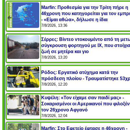
Marfin: Προθεσμία για την Τρίτη πήρε η
46χρονη που κατηγορείται για τον εμπ
- «Είμαι αθώα», δήλωσε η ίδια
7/8/2026, 13:36
Σέρρες: Βίντεο ντοκουμέντο από τη μετ
σύγκρουση φορτηγού με IX, που στοίχισ
ζωή σε μητέρα και γιο
7/8/2026, 13:20
Ρόδος: Εργατικό ατύχημα κατά την
πρόσδεση πλοίου - Τραυματίστηκε 53χ
7/8/2026, 12:20
Κυψέλη: «Τον είχαμε σαν παιδί μας» -
Σοκαρισμένοι οι Αμερικανοί που φιλοξέ
τον 26χρονο Αφγανό
7/8/2026, 12:04
Marfin: Στο Εφετείο έφτασε η 46χρονη -