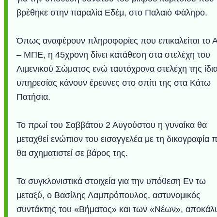
βρέθηκε στην παραλία Εδέμ, στο Παλαιό Φάληρο.
Όπως αναφέρουν πληροφορίες που επικαλείται το 
– ΜΠΕ, η 45χρονη δίνει κατάθεση στα στελέχη του
Λιμενικού Σώματος ενώ ταυτόχρονα στελέχη της ίδι
υπηρεσίας κάνουν έρευνες στο σπίτι της στα Κάτω
Πατήσια.
Το πρωί του Σαββάτου 2 Αυγούστου η γυναίκα θα
Υποθαλάσσιο ποτ
Εντυπωσιακές φω
Μουσική από κιθάρ
Ο αέρας του μετρ
Η γάτα και το κο
Ταξίδι στο Duba
Συγκινητικό vide
Ο Κομήτης του 
Alesund: Μια π
Η νέα φωτογρα
Video: Εντυπ
Διεθνής Διαστ
Abbey, Ire
Ταϊτή
Σταθμός: Ο κόσμο
φωτίσει τη Γη πε
Νορβηγία που μοιά
Αθήνας από το Δ
λεοπάρδαλη αν
καταιγίδα απ
από καταρρ
στην Ανταρ
τα μαλλιά 
χορδέ
μεταχθεί ενώπιον του εισαγγελέα με τη δικογραφία 
το παράθυρό μου
που κάνει το γ
μωρό μπαμπ
κι απ' το φε
παραμυθέ
θα σχηματιστεί σε βάρος της.
Interne
Τα συγκλονιστικά στοιχεία για την υπόθεση Εν τω
μεταξύ, ο Βασίλης Λαμπρόπουλος, αστυνομικός
συντάκτης του «Βήματος» και των «Νέων», αποκάλ