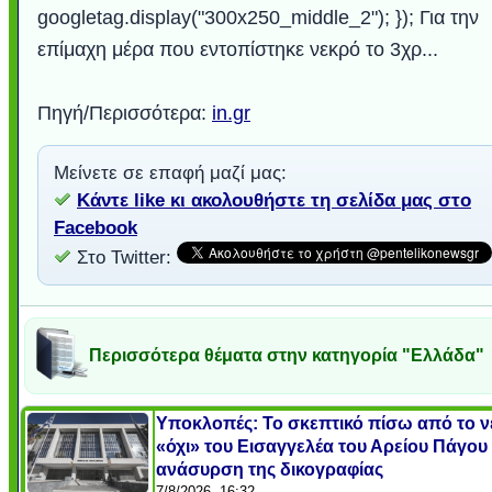
googletag.display("300x250_middle_2"); }); Για την
επίμαχη μέρα που εντοπίστηκε νεκρό το 3χρ...
Πηγή/Περισσότερα:
in.gr
Μείνετε σε επαφή μαζί μας:
Κάντε like κι ακολουθήστε τη σελίδα μας στο
Facebook
Στο Twitter:
Περισσότερα θέματα στην κατηγορία "Ελλάδα"
Υποκλοπές: Το σκεπτικό πίσω από το ν
«όχι» του Εισαγγελέα του Αρείου Πάγου
ανάσυρση της δικογραφίας
7/8/2026, 16:32