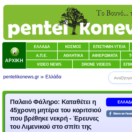
ΕΛΛΑΔΑ
ΚΟΣΜΟΣ
ΕΠΙΣΤΗΜΗ-ΥΓΕΙΑ
Α.Π.Ε.
ΑΘΛΗΤΙΚΑ
ΑΦΙΕΡΩΜΑΤΑ
Τ
ΑΡΧΙΚΗ
VIDEO NEWS
DRONE VIDEOS
ΕΠΙ
pentelikonews.gr
Ελλάδα
Παλαιό Φάληρο: Καταθέτει η
ΕΛΛΑΔ
45χρονη μητέρα του κοριτσιού
που βρέθηκε νεκρή - Έρευνες
του Λιμενικού στο σπίτι της