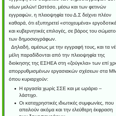
νέων μελών! Ωστόσο, μέσω και των φετινών
εγγραφών, η πλειοψηφία του Δ.Σ δείχνει πλέον
καθαρά, ότι εξυπηρετεί «στοχευμένα» εργοδοτικ
και κυβερνητικές επιλογές, σε βάρος του σώματο
των δημοσιογράφων.
Δηλαδή, αμέσως με την εγγραφή τους, και τα ν
μέλη παραδίδονται από την πλειοψηφία της
διοίκησης της ΕΣΗΕΑ στη «ζούγκλα» των επί χρ
Υποθαλάσσιο ποτ
Εντυπωσιακές φω
Μουσική από κιθάρ
Ο αέρας του μετρ
Η γάτα και το κο
Ταξίδι στο Duba
Συγκινητικό vide
Ο Κομήτης του 
Alesund: Μια π
Η νέα φωτογρα
Video: Εντυπ
Διεθνής Διαστ
Abbey, Ire
Ταϊτή
απορρυθμισμένων εργασιακών σχέσεων στα Μ
Σταθμός: Ο κόσμο
φωτίσει τη Γη πε
Νορβηγία που μοιά
Αθήνας από το Δ
λεοπάρδαλη αν
καταιγίδα απ
από καταρρ
στην Ανταρ
τα μαλλιά 
χορδέ
το παράθυρό μου
που κάνει το γ
μωρό μπαμπ
κι απ' το φε
παραμυθέ
όπου κυριαρχούν:
Interne
Η εργασία χωρίς ΣΣΕ και με ωράριο –
λάστιχο.
Οι καταχρηστικές ιδιωτικές συμφωνίες, που
απειλούν ακόμα και την ελεύθερη έκφραση