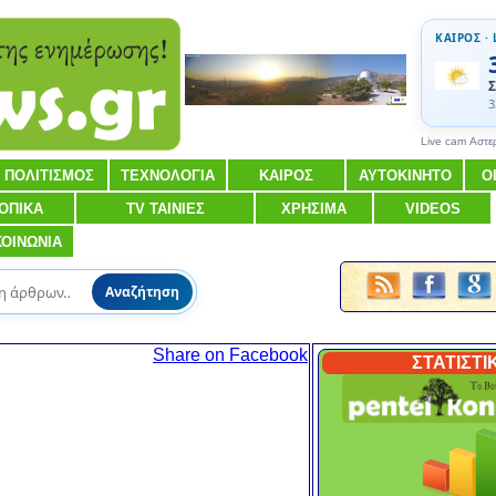
ΚΑΙΡΟΣ · 
Σ
3
Live cam Αστε
ΠΟΛΙΤΙΣΜΟΣ
ΤΕΧΝΟΛΟΓΙΑ
ΚΑΙΡΟΣ
ΑΥΤΟΚΙΝΗΤΟ
Ο
ΟΠΙΚΑ
TV ΤΑΙΝΙΕΣ
ΧΡΗΣΙΜΑ
VIDEOS
ΚΟΙΝΩΝΙΑ
Αναζήτηση
Share on Facebook
ΣΤΑΤΙΣΤΙ