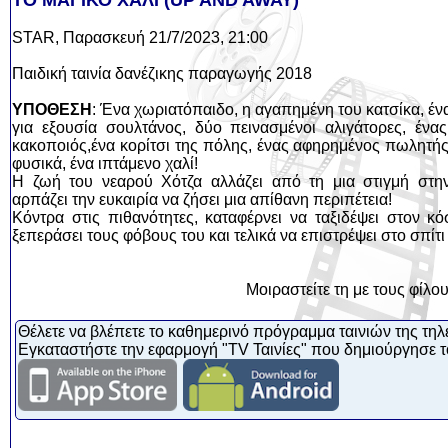
ΤΟ ΜΑΓΙΚΟ ΧΑΛΙ (UP AND AWAY)
STAR, Παρασκευή 21/7/2023, 21:00
Παιδική ταινία δανέζικης παραγωγής 2018
ΥΠΟΘΕΣΗ
: Ένα χωριατόπαιδο, η αγαπημένη του κατσίκα, έ
για εξουσία σουλτάνος, δύο πεινασμένοι αλιγάτορες, ένας
κακοποιός,ένα κορίτσι της πόλης, ένας αφηρημένος πωλητής
φυσικά, ένα ιπτάμενο χαλί!
Η ζωή του νεαρού Χότζα αλλάζει από τη μια στιγμή στη
αρπάζει την ευκαιρία να ζήσει μια απίθανη περιπέτεια!
Κόντρα στις πιθανότητες, καταφέρνει να ταξιδέψει στον κό
ξεπεράσει τους φόβους του και τελικά να επιστρέψει στο σπί
Μοιραστείτε τη με τους φίλο
Θέλετε να βλέπετε το καθημερινό πρόγραμμα ταινιών της τηλ
Εγκαταστήστε την εφαρμογή "TV Ταινίες" που δημιούργησε τ