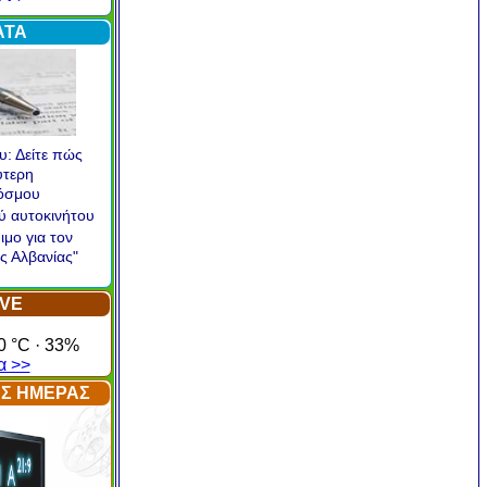
α >
ΑΤΑ
υ: Δείτε πώς
ύτερη
κόσμου
ού αυτοκινήτου
ιμο για τον
ς Αλβανίας"
IVE
0 °C · 33%
α >>
ΤΗΣ ΗΜΕΡΑΣ