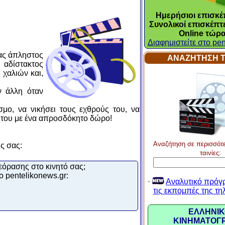
Ημερήσιοι επισκέπ
Συνολικοί επισκέπτε
Online τώρα
Διαφημιστείτε στο pen
νας άπληστος
ΑΝΑΖΗΤΗΣΗ Τ
 αδίστακτος
 χαλιών και,
ν άλλη όταν
σμο, να νικήσει τους εχθρούς του, να
τι του με ένα απροσδόκητο δώρο!
Αναζήτηση σε περισσότ
υς σας:
ταινίες:
εόρασης στο κινητό σας;
ο pentelikonews.gr:
·
Αναλυτικό πρόγ
τις εκπομπές της τ
ΕΛΛΗΝΙΚ
ΚΙΝΗΜΑΤΟΓ