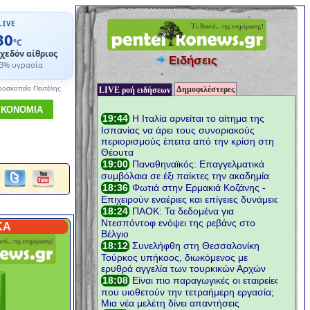
LIVE
30
°C
χεδόν αίθριος
Ειδήσεις
3% υγρασία
Δημοφιλέστερες
ροσκοπείο Πεντέλης
LIVE ροή ειδήσεων
ΙΚΟΝΟΜΙΑ
ΚΑ