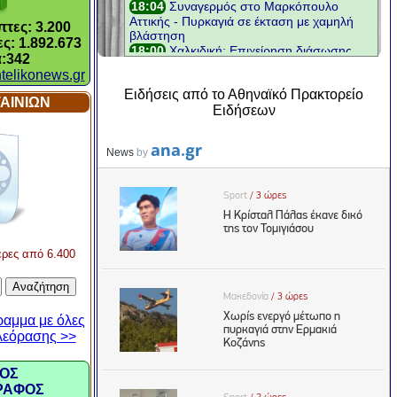
τες: 3.200
ς: 1.892.673
:342
telikonews.gr
Ειδήσεις από το Αθηναϊκό Πρακτορείο
ΑΙΝΙΩΝ
Ειδήσεων
ερες από 6.400
ραμμα με όλες
ηλεόρασης >>
ΟΣ
ΡΑΦΟΣ