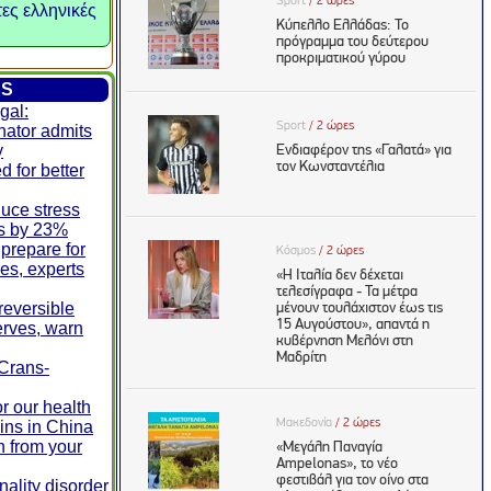
τες ελληνικές
ES
gal:
nator admits
y
d for better
duce stress
ls by 23%
prepare for
res, experts
rreversible
erves, warn
 Crans-
r our health
ins in China
n from your
ality disorder