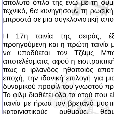
απόλυτο όπλο της ενώ με τη σύμ
τεχνικό, θα κυνηγήσουν τη ρωσική
μπροστά σε μια συγκλονιστική α
Η 17η ταινία της σειράς, έ
προηγούμενη και η πρώτη ταινία 
να υποδύεται τον Τζέιμς Μπ
αποτελέσματα, αφού η εισπρακτική
πως ο ιρλανδός ηθοποιός αποτέ
εποχή, την ιδανική επιλογή για μ
δυναμικού προφίλ του γνωστού πρ
Το φιλμ διαθέτει όλα τα ατού που ε
ταινία με ήρωα τον βρετανό μυστ
καταιγιστικούς ρυθμούς, θεαμ