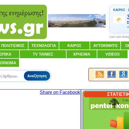
ΚΑΙΡΟΣ · 
Σ
4
Live cam Αστε
ΠΟΛΙΤΙΣΜΟΣ
ΤΕΧΝΟΛΟΓΙΑ
ΚΑΙΡΟΣ
ΑΥΤΟΚΙΝΗΤΟ
Ο
ΟΠΙΚΑ
TV ΤΑΙΝΙΕΣ
ΧΡΗΣΙΜΑ
VIDEOS
ΚΟΙΝΩΝΙΑ
Αναζήτηση
Share on Facebook
ΣΤΑΤΙΣΤΙ