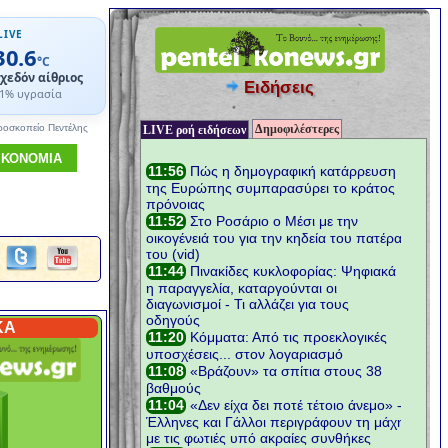
LIVE
30.6
°C
χεδόν αίθριος
Ειδήσεις
1% υγρασία
Δημοφιλέστερες
ροσκοπείο Πεντέλης
LIVE ροή ειδήσεων
ΙΚΟΝΟΜΙΑ
ΚΑ