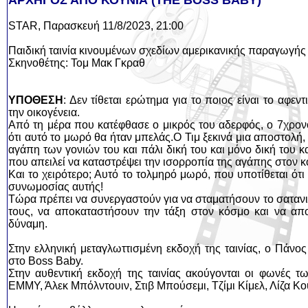
ΑΡΧΗΓΟΣ ΑΠΟ ΚΟΥΝΙΑ (THE BOSS BABY)
STAR, Παρασκευή 11/8/2023, 21:00
Παιδική ταινία κινουμένων σχεδίων αμερικανικής παραγωγής
Σκηνοθέτης: Τομ Μακ Γκραθ
ΥΠΟΘΕΣΗ
: Δεν τίθεται ερώτημα για το ποιος είναι το αφεντ
την οικογένεια.
Από τη μέρα που κατέφθασε ο μικρός του αδερφός, ο 7χρον
ότι αυτό το μωρό θα ήταν μπελάς.Ο Τιμ ξεκινά μια αποστολή, 
αγάπη των γονιών του και πάλι δική του και μόνο δική του κ
που απειλεί να καταστρέψει την ισορροπία της αγάπης στον 
Και το χειρότερο; Αυτό το τολμηρό μωρό, που υποτίθεται ότι 
συνωμοσίας αυτής!
Τώρα πρέπει να συνεργαστούν για να σταματήσουν το σατανι
τους, να αποκαταστήσουν την τάξη στον κόσμο και να απο
δύναμη.
Στην ελληνική μεταγλωττισμένη εκδοχή της ταινίας, ο Πάνο
στο Boss Baby.
Στην αυθεντική εκδοχή της ταινίας ακούγονται οι φωνές 
ΕΜΜΥ, Άλεκ Μπόλντουιν, Στιβ Μπούσεμι, Τζίμι Κίμελ, Λίζα Κ