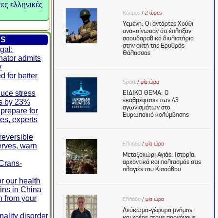
τες ελληνικές
ES
gal:
nator admits
y
d for better
duce stress
ls by 23%
prepare for
res, experts
rreversible
erves, warn
 Crans-
r our health
ins in China
n from your
ality disorder