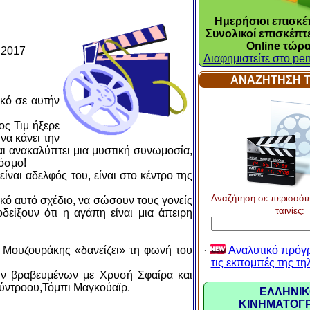
Ημερήσιοι επισκέπ
Συνολικοί επισκέπτε
Online τώρα
 2017
Διαφημιστείτε στο pen
ΑΝΑΖΗΤΗΣΗ Τ
ικό σε αυτήν
ος Τιμ ήξερε
να κάνει την
αι ανακαλύπτει μια μυστική συνωμοσία,
κόσμο!
είναι αδελφός του, είναι στο κέντρο της
Αναζήτηση σε περισσότ
κό αυτό σχέδιο, να σώσουν τους γονείς
ταινίες:
δείξουν ότι η αγάπη είναι μια άπειρη
ς Μουζουράκης «δανείζει» τη φωνή του
·
Αναλυτικό πρόγ
τις εκπομπές της τ
των βραβευμένων με Χρυσή Σφαίρα και
ούντροου,Τόμπι Μαγκούαϊρ.
ΕΛΛΗΝΙΚ
ΚΙΝΗΜΑΤΟΓ