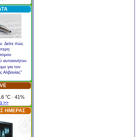
α >
ΑΤΑ
υ: Δείτε πώς
ύτερη
κόσμου
ού αυτοκινήτου
ιμο για τον
ς Αλβανίας"
IVE
.6 °C · 41%
α >>
ΤΗΣ ΗΜΕΡΑΣ