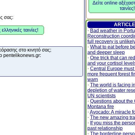
Δείτε online αξέχασ
ταινίες!
υς σας:
ARTICL
 ελληνικές ταινίες!
·
Bad weather in Portu
Reconstruction coordi
full recovery is unlikel
·
What to eat before be
εόρασης στο κινητό σας;
and deeper sleep
ο pentelikonews.gr:
·
One trick that can re
and your cortisol leve
·
Central Europe must 
more frequent forest fi
warn
·
The world is facing i
depletion of water res
UN scientists
·
Questions about the
Montana fire
·
Avocado: A miracle fo
·
The new amazing tra
·
If you miss the perso
past relationship
·
The borderline person