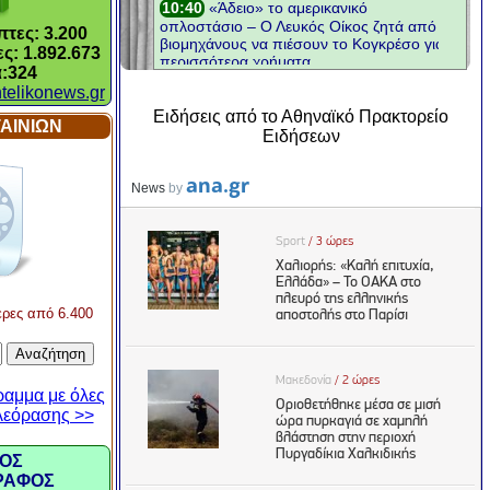
τες: 3.200
ς: 1.892.673
:324
telikonews.gr
Ειδήσεις από το Αθηναϊκό Πρακτορείο
ΑΙΝΙΩΝ
Ειδήσεων
ερες από 6.400
ραμμα με όλες
ηλεόρασης >>
ΟΣ
ΡΑΦΟΣ