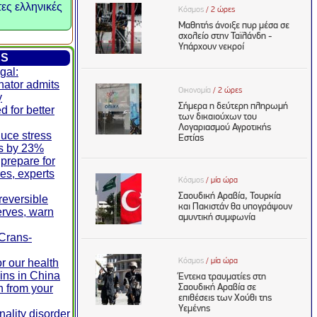
τες ελληνικές
ES
gal:
nator admits
y
d for better
duce stress
ls by 23%
prepare for
res, experts
rreversible
erves, warn
 Crans-
r our health
ins in China
n from your
ality disorder