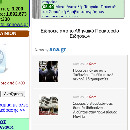
τες: 3.200
ς: 1.892.673
:330
telikonews.gr
Ειδήσεις από το Αθηναϊκό Πρακτορείο
ΑΙΝΙΩΝ
Ειδήσεων
ερες από 6.400
ραμμα με όλες
ηλεόρασης >>
ΟΣ
ΡΑΦΟΣ