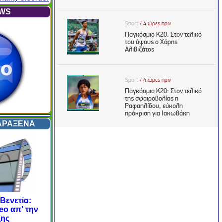
EWS
ΑΡΑΞΕΝΑ
Βενετία:
e video
eo απ' την
αρξης