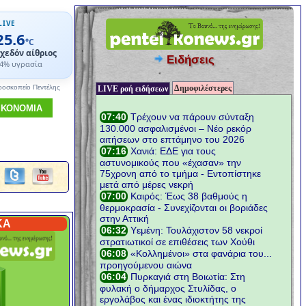
LIVE
25.6
°C
χεδόν αίθριος
Ειδήσεις
4% υγρασία
Δημοφιλέστερες
ροσκοπείο Πεντέλης
LIVE ροή ειδήσεων
ΙΚΟΝΟΜΙΑ
ΚΑ