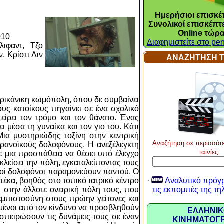
Ημερήσιοι επισκέπ
Συνολικοί επισκέπτε
Online τώρα
010
Διαφημιστείτε στο pen
λιφαντ, Τζο
, Κρίστι Λιν
ΑΝΑΖΗΤΗΣΗ Τ
μερικάνικη κωμόπολη, όπου δε συμβαίνει
ους κατοίκους πηγαίνει σε ένα σχολικό
είρει τον τρόμο και τον θάνατο. Ένας
ι μέσα τη γυναίκα και τον γιο του. Κάτι
ια μυστηριώδης τοξίνη στην κεντρική
Αναζήτηση σε περισσότ
αρανοϊκούς δολοφόνους. Η ανεξέλεγκτη
ταινίες:
Σε μια προσπάθεια να θέσει υπό έλεγχο
κλείσει την πόλη, εγκαταλείποντας τους
γνοί δολοφόνοι παραμονεύουν παντού. Ο
πέκα, βοηθός στο τοπικό ιατρικό κέντρο
·
Αναλυτικό πρόγ
ι στην άλλοτε ονειρική πόλη τους, που
τις εκπομπές της τ
εμπιστοσύνη στους πρώην γείτονες και
ημένοι από τον κίνδυνο να προσβληθούν
ΕΛΛΗΝΙΚ
συσπειρώσουν τις δυνάμεις τους σε έναν
ΚΙΝΗΜΑΤΟΓ