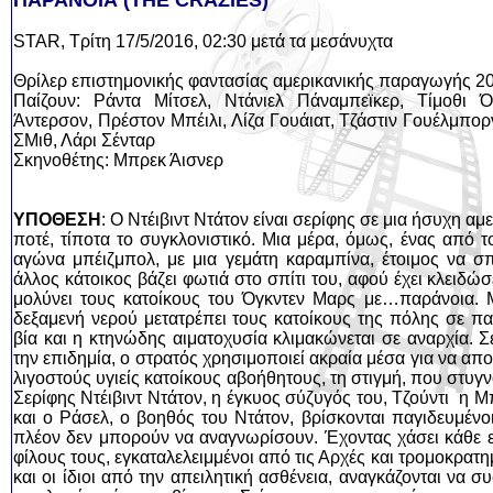
ΠΑΡΑΝΟΙΑ (THE CRAZIES)
STAR, Τρίτη 17/5/2016, 02:30 μετά τα μεσάνυχτα
Θρίλερ επιστημονικής φαντασίας αμερικανικής παραγωγής 2
Παίζουν: Ράντα Μίτσελ, Ντάνιελ Πάναμπεϊκερ, Τίμοθι Ό
Άντερσον, Πρέστον Μπέιλι, Λίζα Γουάιατ, Τζάστιν Γουέλμπορν
ΣΜιθ, Λάρι Σένταρ
Σκηνοθέτης: Μπρεκ Άισνερ
ΥΠΟΘΕΣΗ
: Ο Ντέιβιντ Ντάτον είναι σερίφης σε μια ήσυχη α
ποτέ, τίποτα το συγκλονιστικό. Μια μέρα, όμως, ένας από τ
αγώνα μπέιζμπολ, με μια γεμάτη καραμπίνα, έτοιμος να σπ
άλλος κάτοικος βάζει φωτιά στο σπίτι του, αφού έχει κλειδώσε
μολύνει τους κατοίκους του Όγκντεν Μαρς με…παράνοια. Μ
δεξαμενή νερού μετατρέπει τους κατοίκους της πόλης σε π
βία και η κτηνώδης αιματοχυσία κλιμακώνεται σε αναρχία. 
την επιδημία, ο στρατός χρησιμοποιεί ακραία μέσα για να απο
λιγοστούς υγιείς κατοίκους αβοήθητους, τη στιγμή, που στυ
Σερίφης Ντέιβιντ Ντάτον, η έγκυος σύζυγός του, Τζούντι η Μ
και ο Ράσελ, ο βοηθός του Ντάτον, βρίσκονται παγιδευμένο
πλέον δεν μπορούν να αναγνωρίσουν. Έχοντας χάσει κάθε 
φίλους τους, εγκαταλελειμμένοι από τις Αρχές και τρομοκρατ
και οι ίδιοι από την απειλητική ασθένεια, αναγκάζονται να 