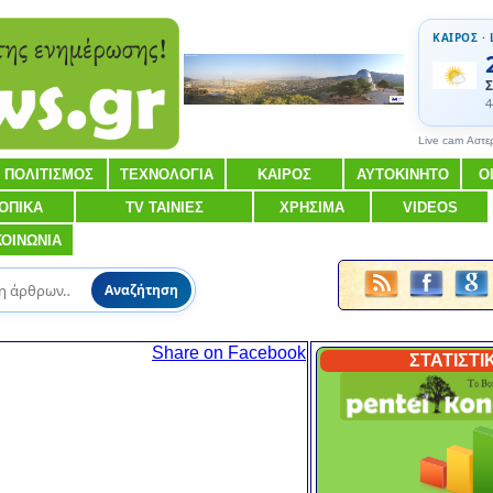
ΚΑΙΡΟΣ · 
Σ
4
Live cam Αστε
ΠΟΛΙΤΙΣΜΟΣ
ΤΕΧΝΟΛΟΓΙΑ
ΚΑΙΡΟΣ
ΑΥΤΟΚΙΝΗΤΟ
Ο
ΟΠΙΚΑ
TV ΤΑΙΝΙΕΣ
ΧΡΗΣΙΜΑ
VIDEOS
ΚΟΙΝΩΝΙΑ
Αναζήτηση
Share on Facebook
ΣΤΑΤΙΣΤΙ