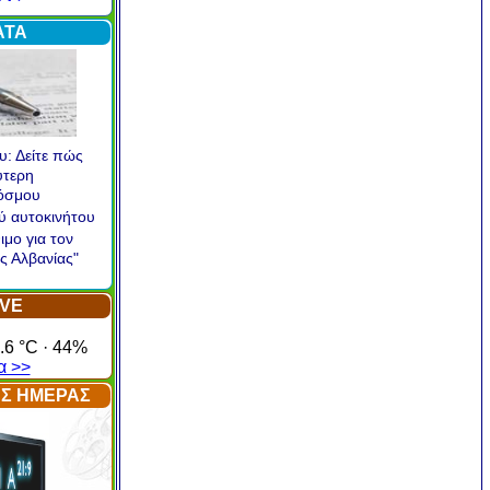
α >
ΑΤΑ
υ: Δείτε πώς
ύτερη
κόσμου
ού αυτοκινήτου
ιμο για τον
ς Αλβανίας"
IVE
.6 °C · 44%
α >>
ΤΗΣ ΗΜΕΡΑΣ