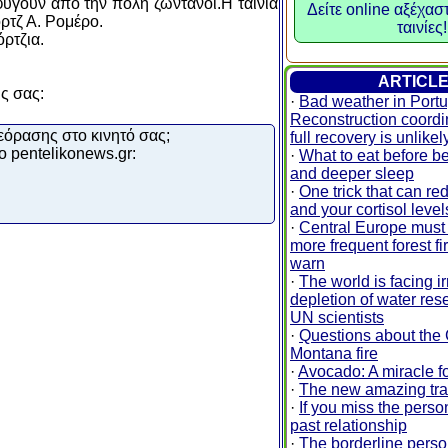
φύγουν από την πόλη ζωντανοί.Η ταινία
Δείτε online αξέχασ
ρτζ Α. Ρομέρο.
ταινίες!
όρτζια.
ARTICL
υς σας:
·
Bad weather in Portu
Reconstruction coordi
εόρασης στο κινητό σας;
full recovery is unlikel
ο pentelikonews.gr:
·
What to eat before be
and deeper sleep
·
One trick that can re
and your cortisol leve
·
Central Europe must 
more frequent forest fi
warn
·
The world is facing i
depletion of water res
UN scientists
·
Questions about the
Montana fire
·
Avocado: A miracle fo
·
The new amazing tra
·
If you miss the perso
past relationship
·
The borderline person