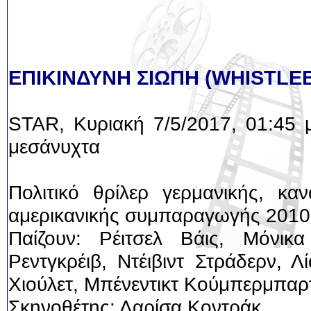
ΕΠΙΚΙΝΔΥΝΗ ΣΙΩΠΗ (WHISTL
STAR, Κυριακή 7/5/2017, 01:45 
μεσάνυχτα
Πολιτικό θρίλερ γερμανικής, καν
αμερικανικής συμπαραγωγής 2010
Παίζουν: Ρέιτσελ Βάις, Μόνικ
Ρεντγκρέιβ, Ντέιβιντ Στράδερν, Λ
Χιούλετ, Μπένεντικτ Κούμπερμπαρ
Σκηνοθέτης: Λαρίσα Κοντράκ