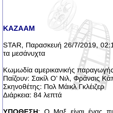
KAZAAM
STAR, Παρασκευή 26/7/2019, 02:
τα μεσάνυχτα
Κωμωδία αμερικανικής παραγωγή
Παίζουν: Σακίλ Ο’ Νιλ, Φράνσις Κά
Σκηνοθέτης: Πολ Μάικλ Γκλέιζερ
Διάρκεια: 84 λεπτά
ΥΠΟΘΕΣΗ
: Ο Μαξ είναι ένας πι