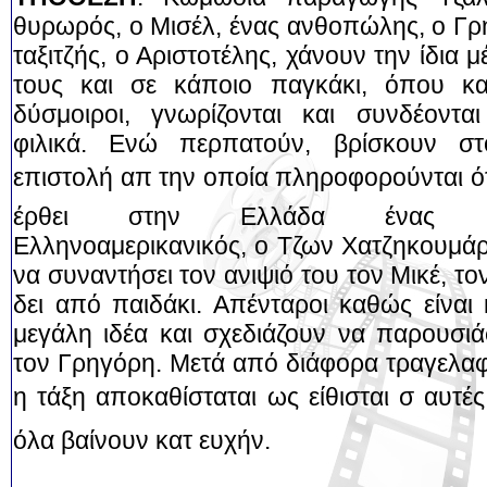
θυρωρός, ο Μισέλ, ένας ανθοπώλης, ο Γρ
ταξιτζής, ο Αριστοτέλης, χάνουν την ίδια 
τους και σε κάποιο παγκάκι, όπου κα
δύσμοιροι, γνωρίζονται και συνδέοντα
φιλικά. Ενώ περπατούν, βρίσκουν σ
επιστολή απ την οποία πληροφορούνται ότ
έρθει στην Ελλάδα ένας βα
Ελληνοαμερικανικός, ο Τζων Χατζηκουμάρ
να συναντήσει τον ανιψιό του τον Μικέ, το
δει από παιδάκι. Απένταροι καθώς είναι
μεγάλη ιδέα και σχεδιάζουν να παρουσι
τον Γρηγόρη. Μετά από διάφορα τραγελαφ
η τάξη αποκαθίσταται ως είθισται σ αυτές 
όλα βαίνουν κατ ευχήν.