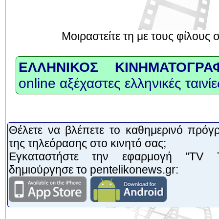
Μοιραστείτε τη με τους φίλους 
ΕΛΛΗΝΙΚΟΣ ΚΙΝΗΜΑΤΟΓΡΑ
online αξέχαστες ελληνικές ταινίε
Θέλετε να βλέπετε το καθημερινό πρόγ
της τηλεόρασης στο κινητό σας;
Εγκαταστήστε την εφαρμογή "TV Τ
δημιούργησε το pentelikonews.gr:
Υποθ
Εντυ
Μουσ
Ο αέ
Η γά
Ταξ
Συγ
Ο Κ
Al
Η 
V
Δ
Σταθ
φωτί
Νορβ
Αθή
λε
κ
το π
πο
μ
κ