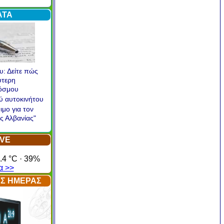
α >
ΑΤΑ
υ: Δείτε πώς
ύτερη
κόσμου
ού αυτοκινήτου
ιμο για τον
ς Αλβανίας"
IVE
.4 °C · 39%
α >>
ΤΗΣ ΗΜΕΡΑΣ