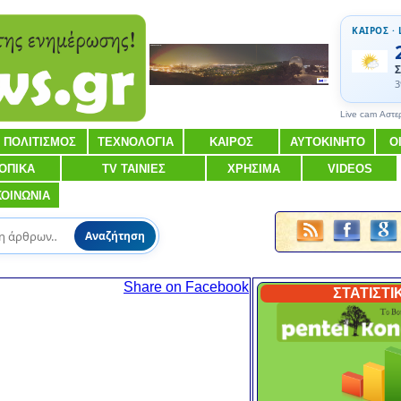
ΚΑΙΡΟΣ · 
Σ
3
Live cam Αστε
ΠΟΛΙΤΙΣΜΟΣ
ΤΕΧΝΟΛΟΓΙΑ
ΚΑΙΡΟΣ
ΑΥΤΟΚΙΝΗΤΟ
Ο
ΟΠΙΚΑ
TV ΤΑΙΝΙΕΣ
ΧΡΗΣΙΜΑ
VIDEOS
ΚΟΙΝΩΝΙΑ
Αναζήτηση
Share on Facebook
ΣΤΑΤΙΣΤΙ