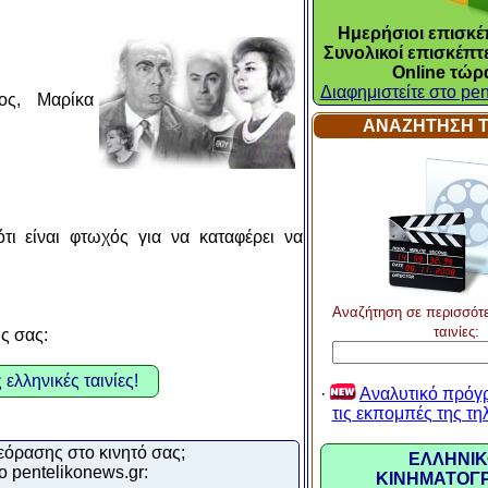
Ημερήσιοι επισκέπ
Συνολικοί επισκέπτε
Online τώρ
Διαφημιστείτε στο pen
ος, Μαρίκα
ΑΝΑΖΗΤΗΣΗ Τ
ότι είναι φτωχός για να καταφέρει να
Αναζήτηση σε περισσότ
ταινίες:
υς σας:
 ελληνικές ταινίες!
·
Αναλυτικό πρόγ
τις εκπομπές της τ
εόρασης στο κινητό σας;
ΕΛΛΗΝΙΚ
ο pentelikonews.gr:
ΚΙΝΗΜΑΤΟΓ