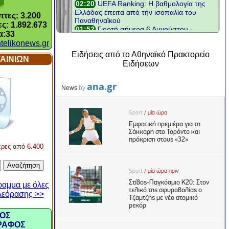
τες: 3.200
ς: 1.892.673
α:33
telikonews.gr
Ειδήσεις από το Αθηναϊκό Πρακτορείο
ΑΙΝΙΩΝ
Ειδήσεων
ερες από 6.400
ραμμα με όλες
ηλεόρασης >>
ΟΣ
ΡΑΦΟΣ