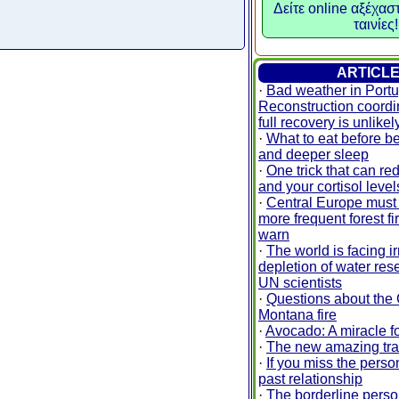
Δείτε online αξέχασ
ταινίες!
ARTICL
·
Bad weather in Portu
Reconstruction coordi
full recovery is unlikel
·
What to eat before be
and deeper sleep
·
One trick that can re
and your cortisol leve
·
Central Europe must 
more frequent forest fi
warn
·
The world is facing i
depletion of water res
UN scientists
·
Questions about the
Montana fire
·
Avocado: A miracle fo
·
The new amazing tra
·
If you miss the perso
past relationship
·
The borderline person