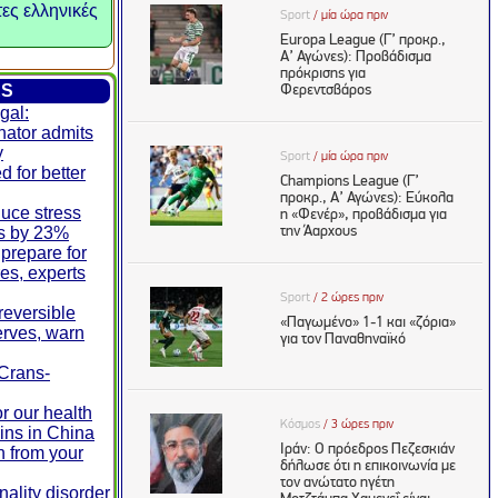
τες ελληνικές
ES
gal:
nator admits
y
d for better
duce stress
ls by 23%
prepare for
res, experts
rreversible
erves, warn
 Crans-
r our health
ins in China
n from your
ality disorder