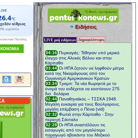
LIVE
26.4
°C
χεδόν αίθριος
Ειδήσεις
9% υγρασία
Δημοφιλέστερες
ροσκοπείο Πεντέλης
LIVE ροή ειδήσεων
ΙΚΟΝΟΜΙΑ
ΚΑ