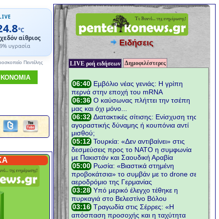
LIVE
24.8
°C
χεδόν αίθριος
Ειδήσεις
9% υγρασία
Δημοφιλέστερες
ροσκοπείο Πεντέλης
LIVE ροή ειδήσεων
ΙΚΟΝΟΜΙΑ
ΚΑ