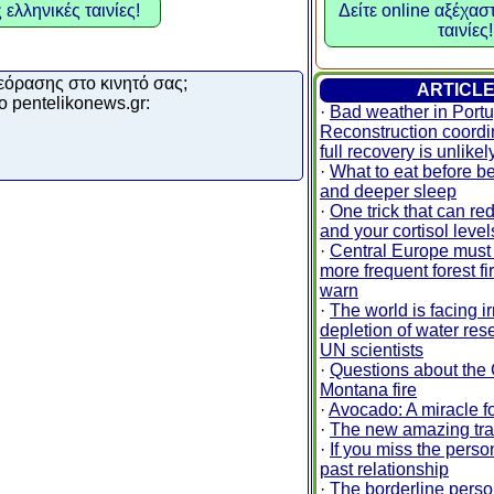
 ελληνικές ταινίες!
Δείτε online αξέχασ
ταινίες!
εόρασης στο κινητό σας;
ARTICL
ο pentelikonews.gr:
·
Bad weather in Portu
Reconstruction coordi
full recovery is unlikel
·
What to eat before be
and deeper sleep
·
One trick that can re
and your cortisol leve
·
Central Europe must 
more frequent forest fi
warn
·
The world is facing i
depletion of water res
UN scientists
·
Questions about the
Montana fire
·
Avocado: A miracle fo
·
The new amazing tra
·
If you miss the perso
past relationship
·
The borderline person