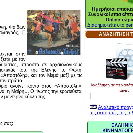
Ημερήσιοι επισκέπ
Συνολικοί επισκέπτε
Online τώρα
Διαφημιστείτε στο pen
ννη, Φαίδων
λιαγρός, Γ.
ΑΝΑΖΗΤΗΣΗ Τ
ρχεται στην
ζεται με τον
υρίστες, μπροστά σε αρχαιολογικούς
στικιάς του, της Ελένης, το Φώτη,
«Αποστόλη», και τον Μεμά μαζί με τις
ε τον πρώτο…
Αναζήτηση σε περισσότ
όριο ανοίγει κοντά στου «Αποστόλη».
ταινίες:
ίναι η Μαίρη… Ο Φώτης την ερωτεύεται
τον μοντέρνο κύκλο της …
·
Αναλυτικό πρόγ
τις εκπομπές της τ
υς σας:
ΕΛΛΗΝΙΚ
ΚΙΝΗΜΑΤΟΓ