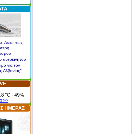
α >
ΑΤΑ
υ: Δείτε πώς
ύτερη
κόσμου
ού αυτοκινήτου
ιμο για τον
ς Αλβανίας"
IVE
.8 °C · 49%
α >>
ΤΗΣ ΗΜΕΡΑΣ