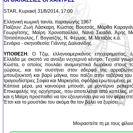
ΟΙ ΘΑΛΑΣΣΙΕΣ ΟΙ ΧΑΝΤΡΕΣ
STAR, Κυριακή 31/8/2014, 17:00
Ελληνική κωμική ταινία, παραγωγής 1967
Παίζουν: Ζωή Λάσκαρη, Κώστας Βουτσάς, Μάρθα Καραγιά
Γεωργίτσης, Μαίρη Χρονοπούλου, Νανά Σκιαδά, Άρης Μα
Τσιτσόπουλος, Γ. Βογιατζής, Ν. Φέρμας, Μ. Μεταξάς κ.ά.
Σενάριο - σκηνοθεσία: Γιάννης Δαλιανίδης
ΥΠΟΘΕΣΗ
: Ο Τζιμ, ελληνοαμερικάνος επιχειρηματίας, έ
Ελλάδα με σκοπό να ανοίξει νυχτερινό κέντρο. Τυχαία γνωρί
Κώστα, ο οποίος πουλάει αναμνηστικά δωράκια στους το
χώρους, και τον συστήνει στον αδερφό της αρραβωνια
μπουζουκτσή και βαρύ μάγκα, που παίζει στην ταβέρνα του 
τραγουδίστριες Σοφία και Μαρκησία, σφόδρα ερωτευμένες μ
Κάποια μέρα, μια καινούρια μπουάτ, με μοντέρνο ρεπερτ
Επικεφαλής της ορχήστρας, που αποτελείται από κοπέλες, ε
και η Μαίρη προσπαθεί να τον εξευγενίσει για να τον φέρει σ
Έτσι και το μουστάκι του ακόμα θα τον βάλει να ξυρίσει…
Μοιραστείτε τη με τους φίλο