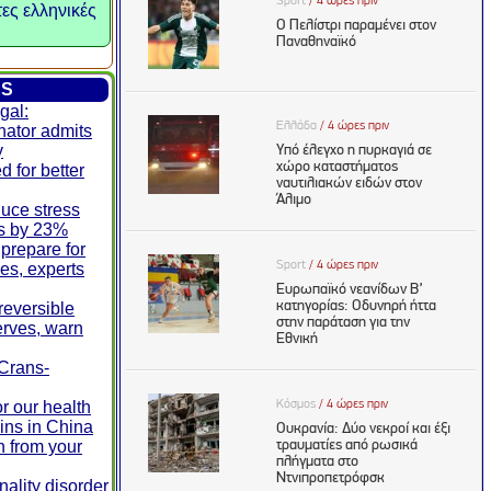
τες ελληνικές
ES
gal:
nator admits
y
d for better
duce stress
ls by 23%
prepare for
res, experts
rreversible
erves, warn
 Crans-
r our health
ins in China
n from your
ality disorder