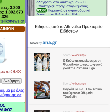
τες: 3.200
ς: 1.892.673
:326
telikonews.gr
Ειδήσεις από το Αθηναϊκό Πρακτορείο
ΑΙΝΙΩΝ
Ειδήσεων
ερες από 6.400
ραμμα με όλες
ηλεόρασης >>
ΟΣ
ΡΑΦΟΣ