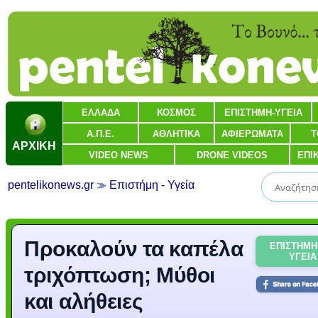
ΕΛΛΑΔΑ
ΚΟΣΜΟΣ
ΕΠΙΣΤΗΜΗ-ΥΓΕΙΑ
Α.Π.Ε.
ΑΘΛΗΤΙΚΑ
ΑΦΙΕΡΩΜΑΤΑ
Τ
ΑΡΧΙΚΗ
VIDEO NEWS
DRONE VIDEOS
ΕΠΙ
pentelikonews.gr
Επιστήμη - Υγεία
Προκαλούν τα καπέλα
ΕΠΙΣΤΗΜΗ
ΥΓΕΙΑ
τριχόπτωση; Μύθοι
και αλήθειες