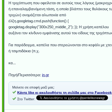
Η τριχόπτωση που οφείλεται σε αυτούς τους λόγους (μακροχρ
ή επαναλαμβανόμενη τάση, η οποία βλάπτει τους θυλάκους τ
τριχών) ονομάζεται αλωπεκία από
έλξη.googletag.cmd.push(function() {
googletag.display("300x250_middle_2"); }); Η χρήση καπέλου
αυξάνει τον κίνδυνο εμφάνισης αυτού του είδους της τριχόπτω
Για παράδειγμα, καπέλα που στερεώνονται στο κεφάλι με χτε
ή τσιμπιδάκια (π.χ.
κα...
Πηγή/Περισσότερα:
in.gr
Μείνετε σε επαφή μαζί μας:
Κάντε like κι ακολουθήστε τη σελίδα μας στο Facebook
Στο Twitter: