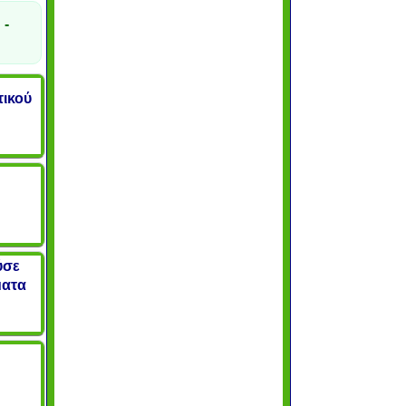
 -
τικού
ύσε
ματα
η