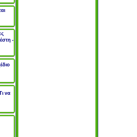
αι
ες
έστη -
έδιο
Τι να