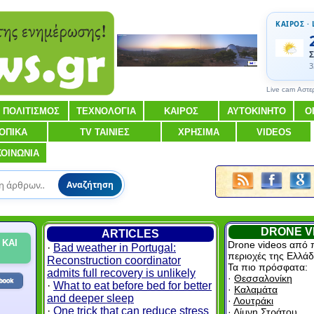
ΚΑΙΡΟΣ · 
Σ
3
Live cam Αστε
ΠΟΛΙΤΙΣΜΟΣ
ΤΕΧΝΟΛΟΓΙΑ
ΚΑΙΡΟΣ
ΑΥΤΟΚΙΝΗΤΟ
Ο
ΟΠΙΚΑ
TV ΤΑΙΝΙΕΣ
ΧΡΗΣΙΜΑ
VIDEOS
ΚΟΙΝΩΝΙΑ
Αναζήτηση
DRONE V
ARTICLES
 ΚΑΙ
Drone videos από 
·
Bad weather in Portugal:
περιοχές της Ελλάδ
Reconstruction coordinator
Τα πιο πρόσφατα:
admits full recovery is unlikely
·
Θεσσαλονίκη
·
What to eat before bed for better
·
Καλαμάτα
and deeper sleep
·
Λουτράκι
·
One trick that can reduce stress
·
Λίμνη Στράτου