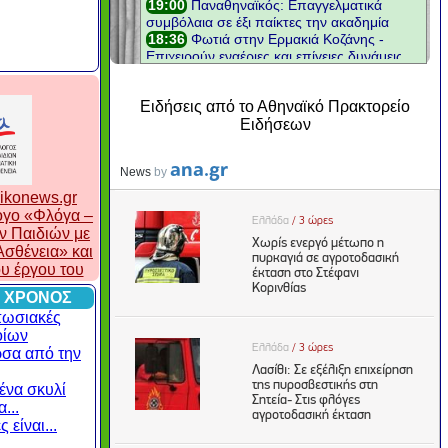
Ειδήσεις από το Αθηναϊκό Πρακτορείο
Ειδήσεων
ikonews.gr
λογο «Φλόγα –
ν Παιδιών με
σθένεια» και
ου έργου του
 ΧΡΟΝΟΣ
πωσιακές
οίων
ρσα από την
ένα σκυλί
...
 είναι...