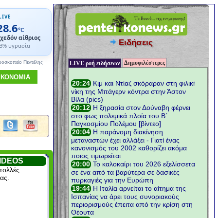
LIVE
28.6
°C
χεδόν αίθριος
Ειδήσεις
3% υγρασία
Δημοφιλέστερες
ροσκοπείο Πεντέλης
LIVE ροή ειδήσεων
ΙΚΟΝΟΜΙΑ
IDEOS
πολλές
ας.