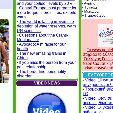
and your cortisol levels by 23%
·
Αγρίνιο
·
Τρίκαλα
·
Central Europe must prepare for
·
Μετέωρα
more frequent forest fires, experts
»
Περισσότερα
warn
·
The world is facing irreversible
depletion of water reserves, warn
UN scientists
·
Questions about the Crans-
Montana fire
·
Avocado: A miracle for our
health
To www.pentel
·
The new amazing trains in
στηρίζει το Σύλ
China
Σύλλογος Γονιώ
·
If you miss the person from your
Νεοπλασματική Α
past relationship
είναι αρωγός τ
·
The borderline personality
ΕΛΕΥΘΕΡΟΣ
disorder
-
Video: 10 εντυ
VIDEO NEWS
συγκρούσεις πλ
-
Τρομακτική φά
LG
-
Video: Όταν σε 
αρέσει η θάλασσα
-
Video: Οι γκάφες
ανθρώπινες!