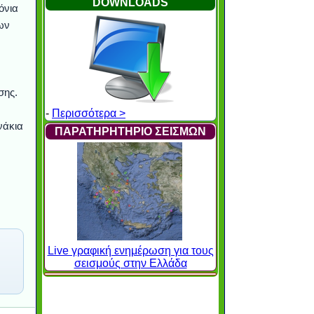
DOWNLOADS
όνια
ων
σης.
-
Περισσότερα >
νάκια
ΠΑΡΑΤΗΡΗΤΗΡΙΟ ΣΕΙΣΜΩΝ
Live γραφική ενημέρωση για τους
σεισμούς στην Ελλάδα