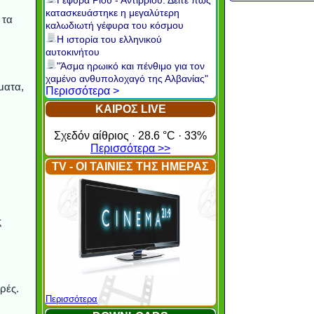
Γέφυρα Ρίου - Αντιρρίου: Δείτε πώς
κατασκευάστηκε η μεγαλύτερη
 τα
καλωδιωτή γέφυρα του κόσμου
Η ιστορία του ελληνικού
αυτοκινήτου
"Άσμα ηρωικό και πένθιμο για τον
χαμένο ανθυπολοχαγό της Αλβανίας"
ματα,
Περισσότερα >
ΚΑΙΡΟΣ LIVE
Σχεδόν αίθριος · 28.6 °C · 33%
Περισσότερα >>
TV - ΟΙ ΤΑΙΝΙΕΣ ΤΗΣ ΗΜΕΡΑΣ
ς
ρές.
Περισσότερα