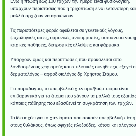
Ενώ η πτώση έως 100 τριχών την ημέρα είναι φυσιολογική,
υπάρχουν περιστάσεις που η τριχόπτωση είναι εντονότερη και
μαλλιά αρχίζουν να αραιώνουν.
Τις περισσότερες φορές οφείλεται σε γενετικούς λόγους,
ψυχολογικές αιτίες, ορμονικές ανισορροπίες, αυτοάνοσα νοσή
ιατρικές παθήσεις, διατροφικές ελλείψεις και φάρμακα.
Υπάρχουν όμως και περιπτώσεις που προκαλείται από
λανθασμένους χειρισμούς και στυλιστικές συνήθειες», εξηγεί ο
δερματολόγος – αφροδισιολόγος δρ Χρήστος Στάμου.
Για παράδειγμα, το υπερβολικό χτένισμα/βούρτσισμα είναι
επιβαρυντικό για τα άτομα που χάνουν τα μαλλιά τους εξαιτία
κάποιας πάθησης που εξασθενεί τη συγκράτηση των τριχών.
Το ίδιο ισχύει για τα χτενίσματα που ασκούν υπερβολική πίεση
στους θυλάκους, όπως σφιχτές πλεξούδες, κότσοι και αλογοου