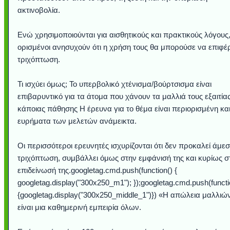
ακτινοβολία.
Ενώ χρησιμοποιούνται για αισθητικούς και πρακτικούς λόγους
ορισμένοι ανησυχούν ότι η χρήση τους θα μπορούσε να επιφέρ
τριχόπτωση.
Τι ισχύει όμως; Το υπερβολικό χτένισμα/βούρτσισμα είναι
επιβαρυντικό για τα άτομα που χάνουν τα μαλλιά τους εξαιτία
κάποιας πάθησης Η έρευνα για το θέμα είναι περιορισμένη και
ευρήματα των μελετών ανάμεικτα.
Υποθαλάσσιο ποτ
Εντυπωσιακές φω
Μουσική από κιθάρ
Ο αέρας του μετρ
Η γάτα και το κο
Ταξίδι στο Duba
Συγκινητικό vide
Ο Κομήτης του 
Alesund: Μια π
Η νέα φωτογρα
Video: Εντυπ
Διεθνής Διαστ
Abbey, Ire
Ταϊτή
Σταθμός: Ο κόσμο
φωτίσει τη Γη πε
Νορβηγία που μοιά
Αθήνας από το Δ
λεοπάρδαλη αν
καταιγίδα απ
από καταρρ
στην Ανταρ
τα μαλλιά 
χορδέ
Οι περισσότεροι ερευνητές ισχυρίζονται ότι δεν προκαλεί άμε
το παράθυρό μου
που κάνει το γ
μωρό μπαμπ
κι απ' το φε
παραμυθέ
τριχόπτωση, συμβάλλει όμως στην εμφάνισή της και κυρίως σ
Interne
επιδείνωσή της.googletag.cmd.push(function() {
googletag.display("300x250_m1"); });googletag.cmd.push(functi
{googletag.display("300x250_middle_1")}) «Η απώλεια μαλλιώ
είναι μια καθημερινή εμπειρία όλων.