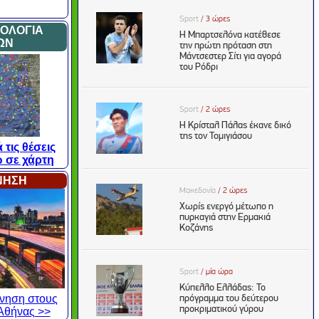
ΜΟΛΟΓΙΑ
ΩΝ
 τις θέσεις
 σε χάρτη
ΙΝΗΣΗ
κίνηση στους
Αθήνας >>