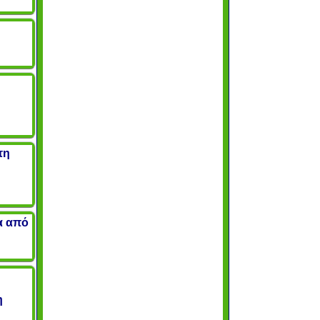
τη
α από
η