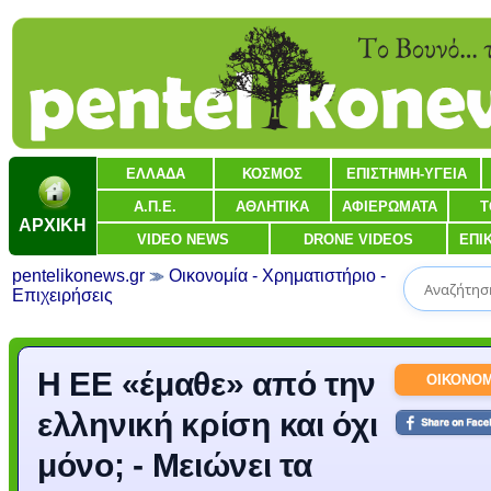
ΕΛΛΑΔΑ
ΚΟΣΜΟΣ
ΕΠΙΣΤΗΜΗ-ΥΓΕΙΑ
Α.Π.Ε.
ΑΘΛΗΤΙΚΑ
ΑΦΙΕΡΩΜΑΤΑ
Τ
ΑΡΧΙΚΗ
VIDEO NEWS
DRONE VIDEOS
ΕΠΙ
pentelikonews.gr
Οικονομία - Χρηματιστήριο -
Επιχειρήσεις
Η ΕΕ «έμαθε» από την
ΟΙΚΟΝΟΜ
ελληνική κρίση και όχι
μόνο; - Μειώνει τα