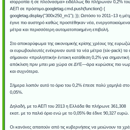
ισορροπία ή σε πλεόνασμα» ειδάλλως θα πλήρωναν 0,2% το
ΑΕΠ σε πρόστιμο.googletag.cmd.push(function() {
googletag.display("300x250_m1"); }); Ωστόσο το 2011–13 η μέτ
έγινε πιο αυστηρό καθώς προστέθηκαν νέα, ενεργοποιούμενα
μέτρα και περισσότερη αυτοματοποιημένη επιβολή.
Στο αποκορύφωμα της οικονομικής κρίσης χρέους της ευρωζώ
οι ευρωβουλευτές ενέκριναν αυτά τα νέα μέτρα (six-pack) τα 
σήμαιναν «προληπτική» έντοκη κατάθεση 0,2% για σημαντική
απόκλιση πριν μπει μια χώρα σε ΔΥΕ—άρα κυρώσεις πιο νωρ
και συχνότερα.
Σήμερα λοιπόν αυτό το όριο του 0,2% έπεσε πολύ χαμηλά στο
0,05%.
Δηλαδή, με το ΑΕΠ του 2013 η Ελλάδα θα πλήρωνε 361,308
εκατ. με το παλιό όριο ενώ με το 0,05% θα έδινε 90,327 ευρώ.
Οι κανόνες απαιτούν από τις κυβερνήσεις να μειώνουν τα χρέ