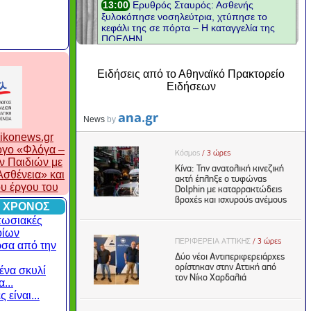
Ειδήσεις από το Αθηναϊκό Πρακτορείο
Ειδήσεων
ikonews.gr
λογο «Φλόγα –
ν Παιδιών με
σθένεια» και
ου έργου του
 ΧΡΟΝΟΣ
πωσιακές
οίων
ρσα από την
ένα σκυλί
...
 είναι...