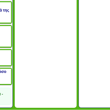
ά της
Πόσο
 -