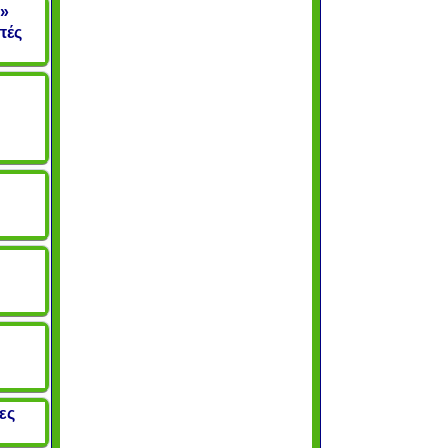
ς»
πές
ες