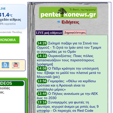
LIVE
31.4
°C
χεδόν αίθριος
Ειδήσεις
8% υγρασία
Δημοφιλέστερες
ροσκοπείο Πεντέλης
LIVE ροή ειδήσεων
ΙΚΟΝΟΜΙΑ
IDEOS
πολλές
ας.