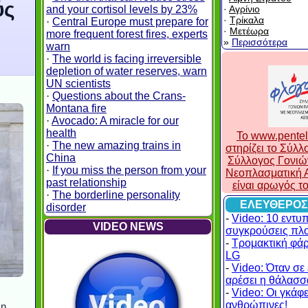
ύς
and your cortisol levels by 23%
·
Αγρίνιο
·
Τρίκαλα
·
Central Europe must prepare for
·
Μετέωρα
more frequent forest fires, experts
»
Περισσότερα
warn
·
The world is facing irreversible
depletion of water reserves, warn
UN scientists
·
Questions about the Crans-
Montana fire
·
Avocado: A miracle for our
health
To www.pentel
·
The new amazing trains in
στηρίζει το Σύλ
China
Σύλλογος Γονιώ
·
If you miss the person from your
Νεοπλασματική Α
past relationship
είναι αρωγός τ
·
The borderline personality
ΕΛΕΥΘΕΡΟΣ
disorder
-
Video: 10 εντυ
VIDEO NEWS
συγκρούσεις πλ
-
Τρομακτική φά
LG
-
Video: Όταν σε 
αρέσει η θάλασσα
-
Video: Οι γκάφες
ανθρώπινες!
λη