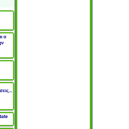
ι ο
ην
εις...
tate