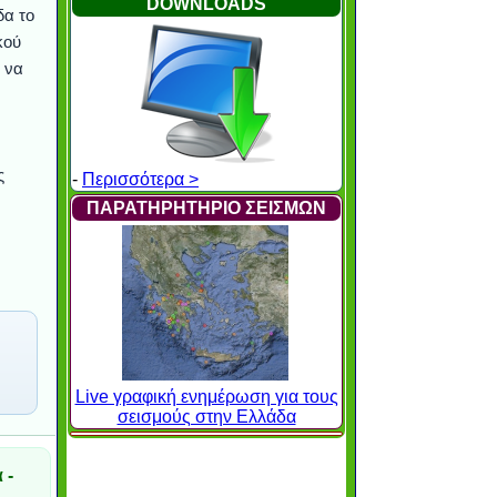
DOWNLOADS
δα το
κού
 να
ς
-
Περισσότερα >
ΠΑΡΑΤΗΡΗΤΗΡΙΟ ΣΕΙΣΜΩΝ
Live γραφική ενημέρωση για τους
σεισμούς στην Ελλάδα
 -