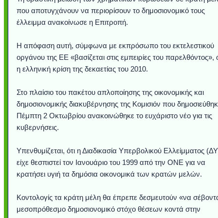
που αποτυγχάνουν να περιορίσουν το δημοσιονομικό τους
έλλειμμα ανακοίνωσε η Επιτροπή.
Η απόφαση αυτή, σύμφωνα με εκπρόσωπο του εκτελεστικού
οργάνου της ΕΕ «βασίζεται στις εμπειρίες του παρελθόντος»,
η ελληνική κρίση της δεκαετίας του 2010.
Στο πλαίσιο του πακέτου απλοποίησης της οικονομικής και
δημοσιονομικής διακυβέρνησης της Κομισιόν που δημοσιεύθηκ
Πέμπτη 2 Οκτωβρίου ανακοινώθηκε το ευχάριστο νέο για τις
κυβερνήσεις.
Υποθαλάσσιο ποτ
Εντυπωσιακές φω
Μουσική από κιθάρ
Ο αέρας του μετρ
Η γάτα και το κο
Ταξίδι στο Duba
Συγκινητικό vide
Ο Κομήτης του 
Alesund: Μια π
Η νέα φωτογρα
Video: Εντυπ
Διεθνής Διαστ
Abbey, Ire
Ταϊτή
Σταθμός: Ο κόσμο
φωτίσει τη Γη πε
Νορβηγία που μοιά
Αθήνας από το Δ
λεοπάρδαλη αν
καταιγίδα απ
από καταρρ
στην Ανταρ
τα μαλλιά 
χορδέ
το παράθυρό μου
που κάνει το γ
μωρό μπαμπ
κι απ' το φε
παραμυθέ
Υπενθυμίζεται, ότι η Διαδικασία Υπερβολικού Ελλείμματος (Δ
Interne
είχε θεσπιστεί τον Ιανουάριο του 1999 από την ΟΝΕ για να
κρατήσει υγιή τα δημόσια οικονομικά των κρατών μελών.
Κοντολογίς τα κράτη μέλη θα έπρεπε δεσμευτούν «να σέβοντα
μεσοπρόθεσμο δημοσιονομικό στόχο θέσεων κοντά στην