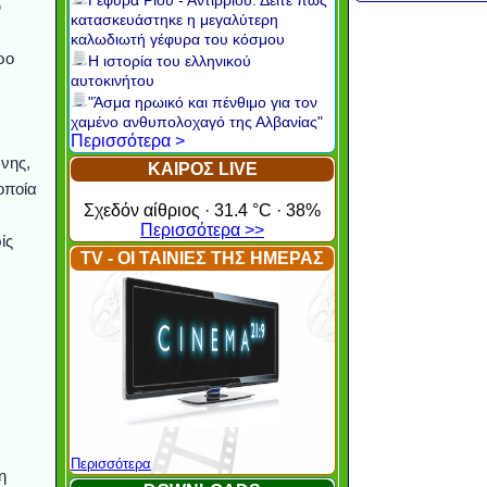
Γέφυρα Ρίου - Αντιρρίου: Δείτε πώς
υ
κατασκευάστηκε η μεγαλύτερη
καλωδιωτή γέφυρα του κόσμου
ρο
Η ιστορία του ελληνικού
αυτοκινήτου
"Άσμα ηρωικό και πένθιμο για τον
χαμένο ανθυπολοχαγό της Αλβανίας"
Περισσότερα >
νης,
ΚΑΙΡΟΣ LIVE
οποία
Σχεδόν αίθριος · 31.4 °C · 38%
Περισσότερα >>
ίς
TV - ΟΙ ΤΑΙΝΙΕΣ ΤΗΣ ΗΜΕΡΑΣ
Περισσότερα
η