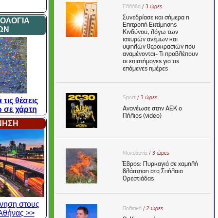
ΜΟΛΟΓΙΑ
ΩΝ
 τις θέσεις
 σε χάρτη
ΙΝΗΣΗ
κίνηση στους
Αθήνας >>