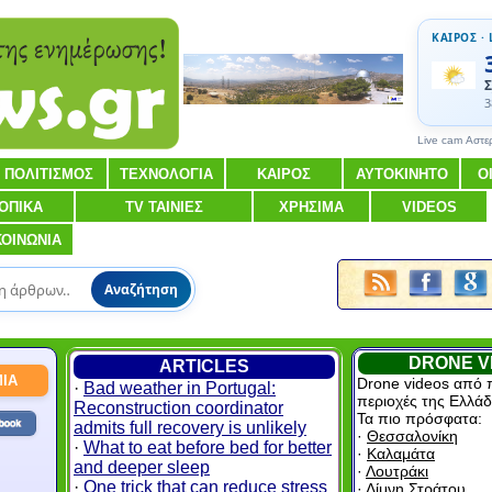
ΚΑΙΡΟΣ · 
Σ
3
Live cam Αστε
ΠΟΛΙΤΙΣΜΟΣ
ΤΕΧΝΟΛΟΓΙΑ
ΚΑΙΡΟΣ
ΑΥΤΟΚΙΝΗΤΟ
Ο
ΟΠΙΚΑ
TV ΤΑΙΝΙΕΣ
ΧΡΗΣΙΜΑ
VIDEOS
ΚΟΙΝΩΝΙΑ
Αναζήτηση
DRONE V
ARTICLES
ΙΑ
Drone videos από 
·
Bad weather in Portugal:
περιοχές της Ελλάδ
Reconstruction coordinator
Τα πιο πρόσφατα:
admits full recovery is unlikely
·
Θεσσαλονίκη
·
What to eat before bed for better
·
Καλαμάτα
and deeper sleep
·
Λουτράκι
·
One trick that can reduce stress
·
Λίμνη Στράτου