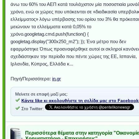
άνω του 60% του ΑΕΠ κατά τουλάχιστον μία ποσοστιαία μονά
χρόνο, ενώ οι χώρες που υπόκεινται σε «διαδικασία υπερβολι
ελλείμματος» λόγω υπέρβασης του ορίου του 3% θα πρόκειται
μειώνουν τα ελλείμματα κατά 0,05% το
χρόνο.googletag.cmd.push(function() {
googletag.display("300x250_m2"); }); Ένα μέτρο που δεν
εφαρμόστηκε Όπως προαναφέρθηκε αυτοί οι σκληροί κανόνε
σχεδιάστηκαν την περίοδο που πέντε χώρες της ΕΕ, Ισπανία,
Ιρλανδία, Κύπρος, Ελλάδα κ...
Πηγή/Περισσότερα:
in.gr
Μείνετε σε επαφή μαζί μας:
Κάντε like κι ακολουθήστε τη σελίδα μας στο Facebook
Στο Twitter:
Περισσότερα θέματα στην κατηγορία "Οικονομία
Χρηματιστήριο - Επιχειρήσεις"